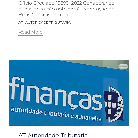
Oficio Circulado 15893_2022 Considerando
que a legislação aplicável à Exportação de
Bens Culturais tem sido...
Tags
AT_AUTORIDADE TRIBUTÁRIA
Read More
Category
AT-Autoridade Tributária
,