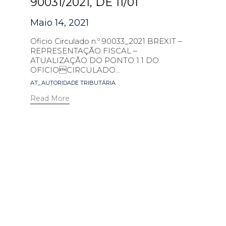
90031/2021, DE 11/01
Maio 14, 2021
Oficio Circulado n.º 90033_2021 BREXIT –
REPRESENTAÇÃO FISCAL –
ATUALIZAÇÃO DO PONTO 1.1 DO
OFICIOCIRCULADO...
Tags
AT_AUTORIDADE TRIBUTÁRIA
Read More