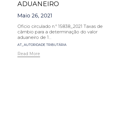
ADUANEIRO
Maio 26, 2021
Oficio circulado n.º 15838_2021 Taxas de
câmbio para a determinação do valor
aduaneiro de 1...
Tags
AT_AUTORIDADE TRIBUTÁRIA
Read More