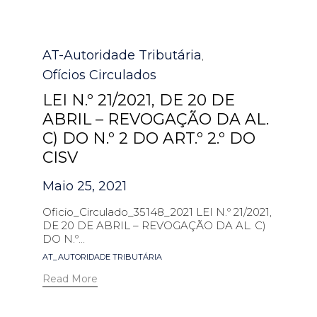
Category
AT-Autoridade Tributária
,
Ofícios Circulados
LEI N.º 21/2021, DE 20 DE
ABRIL – REVOGAÇÃO DA AL.
C) DO N.º 2 DO ART.º 2.º DO
CISV
Maio 25, 2021
Oficio_Circulado_35148_2021 LEI N.º 21/2021,
DE 20 DE ABRIL – REVOGAÇÃO DA AL. C)
DO N.º...
Tags
AT_AUTORIDADE TRIBUTÁRIA
Read More