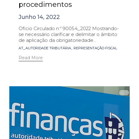
procedimentos
Junho 14, 2022
Oficio Circulado n.º 90054_2022 Mostrando-
se necessário clarificar e delimitar o âmbito
de aplicação da obrigatoriedade...
Tags
,
AT_AUTORIDADE TRIBUTÁRIA
REPRESENTAÇÃO FISCAL
Read More