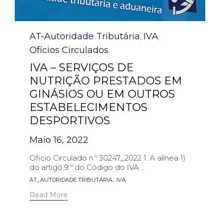
Category
AT-Autoridade Tributária
IVA
,
,
Ofícios Circulados
IVA – SERVIÇOS DE
NUTRIÇÃO PRESTADOS EM
GINÁSIOS OU EM OUTROS
ESTABELECIMENTOS
DESPORTIVOS
Maio 16, 2022
Oficio Circulado n.º 30247_2022 1. A alínea 1)
do artigo 9.º do Código do IVA...
Tags
,
AT_AUTORIDADE TRIBUTÁRIA
IVA
Read More