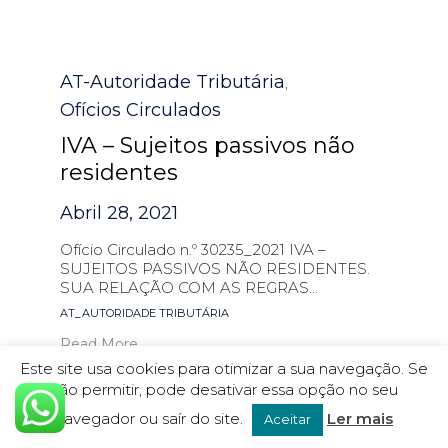
Category
AT-Autoridade Tributária
,
Ofícios Circulados
IVA – Sujeitos passivos não
residentes
Abril 28, 2021
Ofício Circulado n.º 30235_2021 IVA –
SUJEITOS PASSIVOS NÃO RESIDENTES.
SUA RELAÇÃO COM AS REGRAS...
Tags
AT_AUTORIDADE TRIBUTÁRIA
Read More
Este site usa cookies para otimizar a sua navegação. Se
não permitir, pode desativar essa opção no seu
navegador ou saír do site.
Ler mais
Aceitar