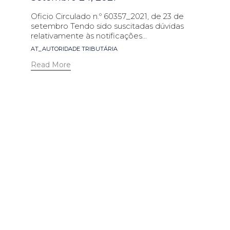
Oficio Circulado n.º 60357_2021, de 23 de
setembro Tendo sido suscitadas dúvidas
relativamente às notificações...
Tags
AT_AUTORIDADE TRIBUTÁRIA
Read More