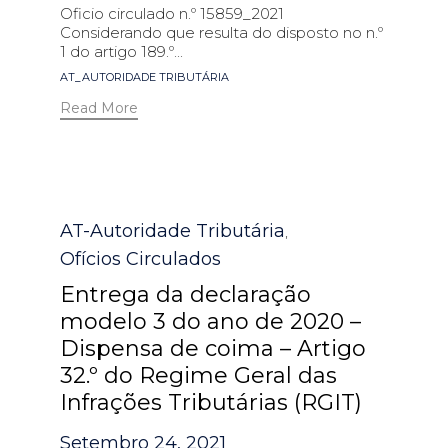
Oficio circulado n.º 15859_2021
Considerando que resulta do disposto no n.º
1 do artigo 189.º...
Tags
AT_AUTORIDADE TRIBUTÁRIA
Read More
Category
AT-Autoridade Tributária
,
Ofícios Circulados
Entrega da declaração
modelo 3 do ano de 2020 –
Dispensa de coima – Artigo
32.º do Regime Geral das
Infrações Tributárias (RGIT)
Setembro 24, 2021