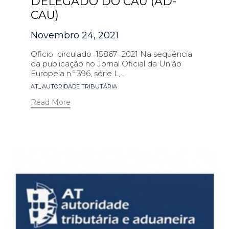
DELEGADO DO CAU (AD-
CAU)
Novembro 24, 2021
Oficio_circulado_15867_2021 Na sequência
da publicação no Jornal Oficial da União
Europeia n.º 396, série L,...
Tags
AT_AUTORIDADE TRIBUTÁRIA
Read More