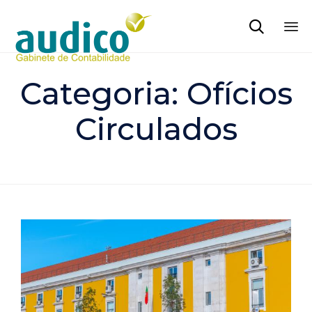

Sk
to
Categoria:
Ofícios
co
Circulados