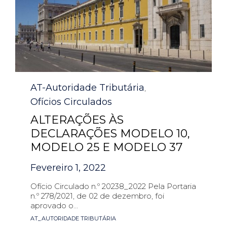
Category
AT-Autoridade Tributária
,
Ofícios Circulados
ALTERAÇÕES ÀS
DECLARAÇÕES MODELO 10,
MODELO 25 E MODELO 37
Fevereiro 1, 2022
Ofício Circulado n.º 20238_2022 Pela Portaria
n.º 278/2021, de 02 de dezembro, foi
aprovado o...
Tags
AT_AUTORIDADE TRIBUTÁRIA