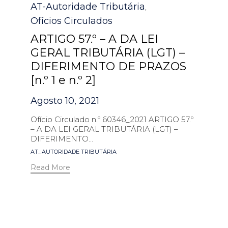
Category
AT-Autoridade Tributária
,
Ofícios Circulados
ARTIGO 57.º – A DA LEI
GERAL TRIBUTÁRIA (LGT) –
DIFERIMENTO DE PRAZOS
[n.º 1 e n.º 2]
Agosto 10, 2021
Ofício Circulado n.º 60346_2021 ARTIGO 57.º
– A DA LEI GERAL TRIBUTÁRIA (LGT) –
DIFERIMENTO...
Tags
AT_AUTORIDADE TRIBUTÁRIA
Read More