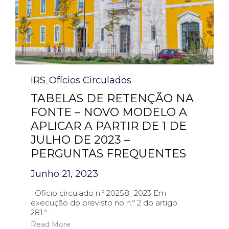
Category
IRS
Ofícios Circulados
,
TABELAS DE RETENÇÃO NA
FONTE – NOVO MODELO A
APLICAR A PARTIR DE 1 DE
JULHO DE 2023 –
PERGUNTAS FREQUENTES
Junho 21, 2023
Oficio circulado n.º 20258_2023 Em
execução do previsto no n.º 2 do artigo
281.º...
Read More