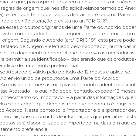
fira-se que, para osprodutosserem considerados originário
 regras de origem que lhes são aplicáveisnos termos do Ane
5), e têm que ter sido enviados diretamente de uma Parte 
 regra de não alteração prevista no art.ºORIG.16º.
ra esses produtos originários de uma Parte do Acordo poder
evisto, o importador terá que requerer essa preferência c
 origem. Segundo o Acordo (art.º ORIG 18º) esta prova pode s
Atestado de Origem – efetuado pelo Exportador, numa das líng
 outro documento comercial que descreva as mercadorias 
ra permitir a sua identificação – declarando que os produtos
nefício de tratamento preferencial.
se Atestado é válido pelo período de 12 meses e aplica-se:
 Ao envio único de produtosde uma Parte do Acordo;
 Ao envio de remessas múltiplas de produtos idênticosduran
sse Atestado – o qual não pode, contudo, exceder 12 meses
Conhecimento do Importador – a partir das informações que 
lo exportador e que demonstrem que o produto é originário
do Acordo. Neste contexto, o importador e o exportador dev
merciais, que o conjunto de informações que permitem estab
odutos será disponibilizado ao importador na data em que este
atamento preferencial.
exportador deve assegurar-se que as condições exigidas para