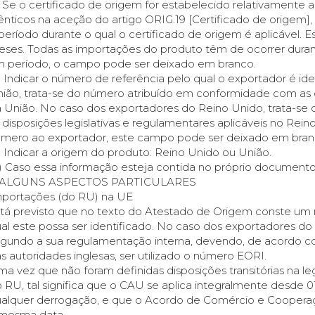
) Se o certificado de origem for estabelecido relativamente 
ênticos na aceção do artigo ORIG.19 [Certificado de origem], n
período durante o qual o certificado de origem é aplicável. E
ses. Todas as importações do produto têm de ocorrer durante
 período, o campo pode ser deixado em branco.
) Indicar o número de referência pelo qual o exportador é id
ião, trata-se do número atribuído em conformidade com as d
 União. No caso dos exportadores do Reino Unido, trata-s
 disposições legislativas e regulamentares aplicáveis no Rein
mero ao exportador, este campo pode ser deixado em bran
) Indicar a origem do produto: Reino Unido ou União.
) Caso essa informação esteja contida no próprio documento
. ALGUNS ASPECTOS PARTICULARES
portações (do RU) na UE
tá previsto que no texto do Atestado de Origem conste um 
al este possa ser identificado. No caso dos exportadores do
gundo a sua regulamentação interna, devendo, de acordo co
s autoridades inglesas, ser utilizado o número EORI.
a vez que não foram definidas disposições transitórias na le
 RU, tal significa que o CAU se aplica integralmente desde 
alquer derrogação, e que o Acordo de Comércio e Coopera
 mesma data.