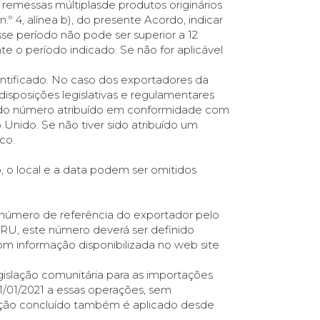
a remessas múltiplasde produtos originários
.º 4, alínea b), do presente Acordo, indicar
sse período não pode ser superior a 12
 o período indicado. Se não for aplicável
entificado. No caso dos exportadores da
isposições legislativas e regulamentares
e do número atribuído em conformidade com
o Unido. Se não tiver sido atribuído um
co.
, o local e a data podem ser omitidos
número de referência do exportador pelo
 RU, este número deverá ser definido
m informação disponibilizada no web site
gislação comunitária para as importações
01/01/2021 a essas operações, sem
ção concluído também é aplicado desde