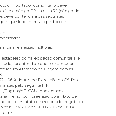
rdo, o importador comunitário deve
ia), e o código GB na casa 34 (código do
s deve conter uma das seguintes
rigem que fundamenta o pedido de
em;
Importador;
em para remessas múltiplas;
estabelecido na legislação comunitária, e
istado, foi entendido que o exportador
efetuar um Atestado de Origem para as
X;
xo 22 – 06 A do Ato de Execução do Código
nanças pelo seguinte link:
eiros/Paginas/AE_CAU_Anexos.aspx
 a uma melhor compreensão do âmbito de
ão deste estatuto de exportador registado,
do nº 15579/ 2017 de 30-03-2017da DSTA
e link: