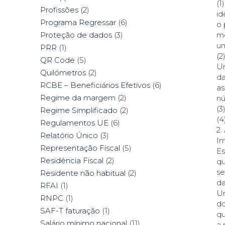
(1
Profissões
(2)
id
Programa Regressar
(6)
o 
me
Proteção de dados
(3)
um
PRR
(1)
(2
QR Code
(5)
Un
Quilómetros
(2)
da
RCBE – Beneficiários Efetivos
(6)
as
Regime da margem
(2)
nú
(3
Regime Simplificado
(2)
(4
Regulamentos UE
(6)
2
Relatório Único
(3)
Im
Representação Fiscal
(5)
Es
Residência Fiscal
(2)
qu
se
Residente não habitual
(2)
da
RFAI
(1)
Um
RNPC
(1)
do
SAF-T faturação
(1)
qu
Salário mínimo nacional
(11)
a