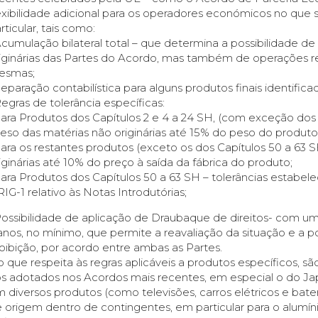
exibilidade adicional para os operadores económicos no que
rticular, tais como:
Acumulação bilateral total – que determina a possibilidade 
iginárias das Partes do Acordo, mas também de operações rea
esmas;
Separação contabilística para alguns produtos finais identific
Regras de tolerância específicas:
Para Produtos dos Capítulos 2 e 4 a 24 SH, (com exceção dos
peso das matérias não originárias até 15% do peso do produto
Para os restantes produtos (exceto os dos Capítulos 50 a 63 S
iginárias até 10% do preço à saída da fábrica do produto;
Para Produtos dos Capítulos 50 a 63 SH – tolerâncias estabel
IG-1 relativo às Notas Introdutórias;
Possibilidade de aplicação de Draubaque de direitos- com um
anos, no mínimo, que permite a reavaliação da situação e a p
oibição, por acordo entre ambas as Partes.
 que respeita às regras aplicáveis a produtos específicos, s
s adotados nos Acordos mais recentes, em especial o do J
 diversos produtos (como televisões, carros elétricos e bater
 origem dentro de contingentes, em particular para o alumín