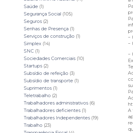
Pa
Saúde
(1)
pr
Segurança Social
(105)
Pa
Seguros
(2)
in
Senhas de Presença
(1)
pr
Serviços de construção
(1)
− 
− 
Simplex
(14)
SNC
(1)
− 
Sociedades Comerciais
(10)
Ex
Startups
(2)
Te
Ac
Subsídio de refeição
(3)
co
Subsídio de transporte
(1)
su
Suprimentos
(1)
Pa
Teletrabalho
(2)
Ad
Trabalhadores administrativos
(6)
ht
A 
Trabalhadores deficientes
(1)
ap
Trabalhadores Independentes
(19)
re
Trabalho
(23)
qu
Transparência Fiscal
(4)