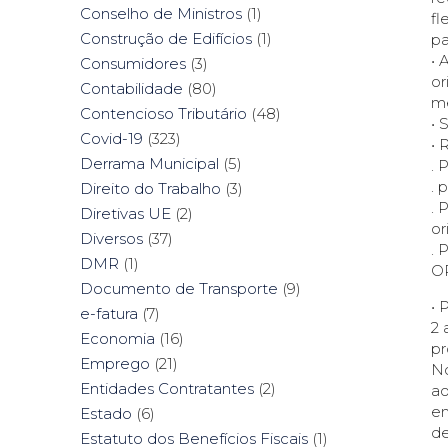
Conselho de Ministros
(1)
fl
Construção de Edifícios
(1)
pa
• 
Consumidores
(3)
or
Contabilidade
(80)
m
Contencioso Tributário
(48)
• 
Covid-19
(323)
• 
Derrama Municipal
(5)
. 
. 
Direito do Trabalho
(3)
. 
Diretivas UE
(2)
or
Diversos
(37)
. 
DMR
(1)
OR
Documento de Transporte
(9)
• 
e-fatura
(7)
2 
Economia
(16)
pr
Emprego
(21)
No
Entidades Contratantes
(2)
ao
em
Estado
(6)
de
Estatuto dos Benefícios Fiscais
(1)