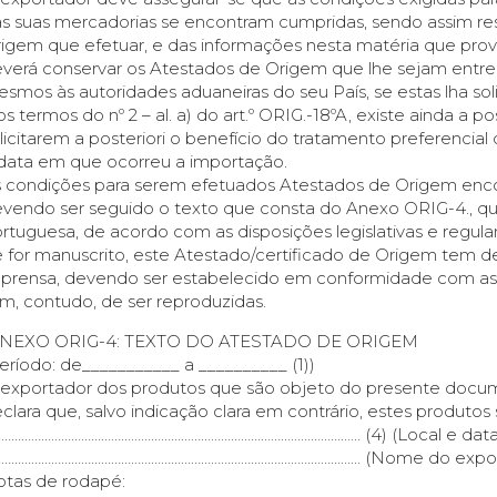
s suas mercadorias se encontram cumpridas, sendo assim re
igem que efetuar, e das informações nesta matéria que provi
verá conservar os Atestados de Origem que lhe sejam entre
smos às autoridades aduaneiras do seu País, se estas lha sol
s termos do nº 2 – al. a) do art.º ORIG.-18ºA, existe ainda a 
licitarem a posteriori o benefício do tratamento preferencia
data em que ocorreu a importação.
 condições para serem efetuados Atestados de Origem encon
vendo ser seguido o texto que consta do Anexo ORIG-4., qu
rtuguesa, de acordo com as disposições legislativas e regu
 for manuscrito, este Atestado/certificado de Origem tem de
prensa, devendo ser estabelecido em conformidade com as r
m, contudo, de ser reproduzidas.
ANEXO ORIG-4: TEXTO DO ATESTADO DE ORIGEM
eríodo: de___________ a __________ (1))
exportador dos produtos que são objeto do presente documen
clara que, salvo indicação clara em contrário, estes produtos 
……………………………………………………………………………………………… (4) (Local e data
………………………………………………………………………………………………… (Nome do expor
tas de rodapé: