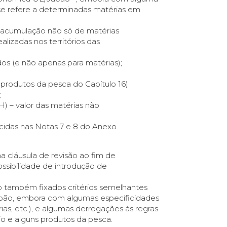
 se refere a determinadas matérias em
de acumulação não só de matérias
lizadas nos territórios das
ados (e não apenas para matérias);
 produtos da pesca do Capítulo 16)
;
H) – valor das matérias não
ecidas nas Notas 7 e 8 do Anexo
a cláusula de revisão ao fim de
ossibilidade de introdução de
ão também fixados critérios semelhantes
apão, embora com algumas especificidades
ias, etc.), e algumas derrogações às regras
io e alguns produtos da pesca.