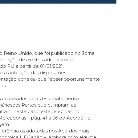
Reino Unido, que foi publicado no Jornal
a isenção de direitos aduaneiros e
do RU a partir de 01/01/2021.
e a aplicação das disposições
entação conexa,-que irãoser oportunamente
tos:
 celebrados pela UE, o tratamento
gináriosdas Partes que cumpram as
tram, neste caso, estabelecidas no
rcadorias – pág. 41 a 56 do Acordo-, e
igem.
ferência as adotadas nos Acordos mais
Económica UE/Japão –, embora com alguma