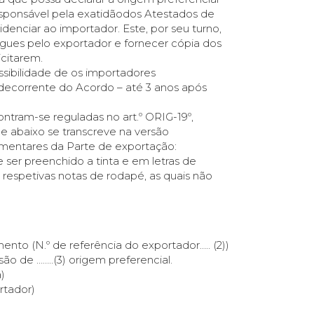
sponsável pela exatidãodos Atestados de
denciar ao importador. Este, por seu turno,
gues pelo exportador e fornecer cópia dos
icitarem.
possibilidade de os importadores
l decorrente do Acordo – até 3 anos após
tram-se reguladas no art.º ORIG-19º,
e abaixo se transcreve na versão
lamentares da Parte de exportação:
 ser preenchido a tinta e em letras de
espetivas notas de rodapé, as quais não
to (N.º de referência do exportador….. (2))
são de ……..(3) origem preferencial.
)
tador)