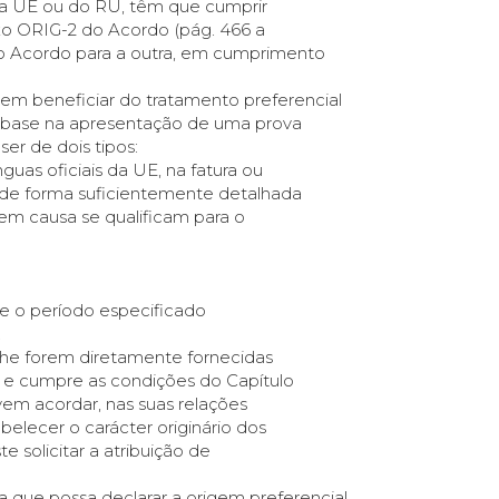
sda UE ou do RU, têm que cumprir
xo ORIG-2 do Acordo (pág. 466 a
do Acordo para a outra, em cumprimento
em beneficiar do tratamento preferencial
om base na apresentação de uma prova
er de dois tipos:
uas oficiais da UE, na fatura ou
de forma suficientemente detalhada
 em causa se qualificam para o
te o período especificado
.
lhe forem diretamente fornecidas
 e cumpre as condições do Capítulo
em acordar, nas suas relações
elecer o carácter originário dos
 solicitar a atribuição de
 que possa declarar a origem preferencial