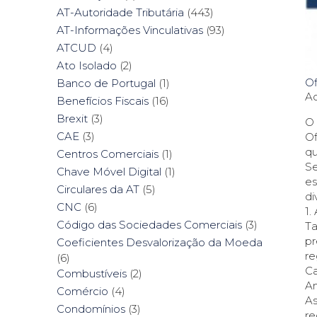
AT-Autoridade Tributária
(443)
AT-Informações Vinculativas
(93)
ATCUD
(4)
Ato Isolado
(2)
Of
Banco de Portugal
(1)
Ac
Benefícios Fiscais
(16)
Brexit
(3)
O 
CAE
(3)
Of
qu
Centros Comerciais
(1)
Se
Chave Móvel Digital
(1)
es
Circulares da AT
(5)
di
CNC
(6)
1
Código das Sociedades Comerciais
(3)
Ta
pr
Coeficientes Desvalorização da Moeda
re
(6)
Ca
Combustíveis
(2)
An
Comércio
(4)
As
Condomínios
(3)
re