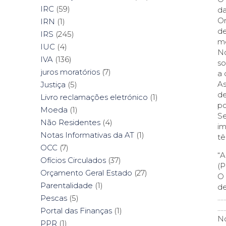
IRC
(59)
da
Or
IRN
(1)
de
IRS
(245)
me
IUC
(4)
No
IVA
(136)
so
juros moratórios
(7)
a 
As
Justiça
(5)
de
Livro reclamações eletrónico
(1)
po
Moeda
(1)
Se
Não Residentes
(4)
im
Notas Informativas da AT
(1)
tê
OCC
(7)
“
Ofícios Circulados
(37)
(P
Orçamento Geral Estado
(27)
O 
Parentalidade
(1)
de
……
Pescas
(5)
…
Portal das Finanças
(1)
No
PPR
(1)