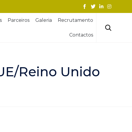
Skip
s
Parceiros
Galeria
Recrutamento
to
content

Contactos
UE/Reino Unido