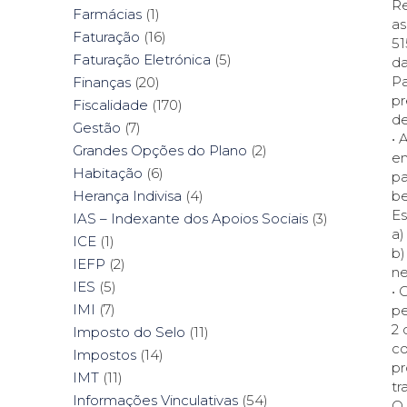
Re
Farmácias
(1)
as
Faturação
(16)
51
Faturação Eletrónica
(5)
da
Pa
Finanças
(20)
pr
Fiscalidade
(170)
de
Gestão
(7)
• 
Grandes Opções do Plano
(2)
em
Habitação
(6)
pa
be
Herança Indivisa
(4)
Es
IAS – Indexante dos Apoios Sociais
(3)
a)
ICE
(1)
b)
IEFP
(2)
ne
IES
(5)
• 
IMI
(7)
pe
2 
Imposto do Selo
(11)
co
Impostos
(14)
pr
IMT
(11)
tr
Informações Vinculativas
(54)
O 