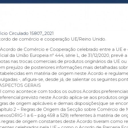
icio Circulado 15807_2021
ordo de comércio e cooperação UE/Reino Unido.
Acordo de Comércio e Cooperação celebrado entre a UE e o 
icial da União Europeia nº 444, série L, de 31/12/2020, prevê 
otas nas trocas comerciais de produtos originários da UE ou 
m prejuízo de posteriores informações mais detalhadas sobr
tabelecidas em matéria de origem neste Acordo e regulam
vulgadas -, afigura-se, desde já, de salientar os seguintes pon
. ASPECTOS GERAIS
l como acontece com todos os outros Acordos preferenciais
eferencial previsto neste Acordo aplica-se aos produtos ori
gras de origem aplicáveis e demais disposições(que se encon
pítulo 2 – Regras de Origem da Secção sobre Comércio de Me
exosORIG-1 a 6 – pág.458 a 529) referentes à matéria de or
 regras de origem constantes deste Acordo tiveram como re
centes celebrados pela UE – como o Acordo de Parceria 