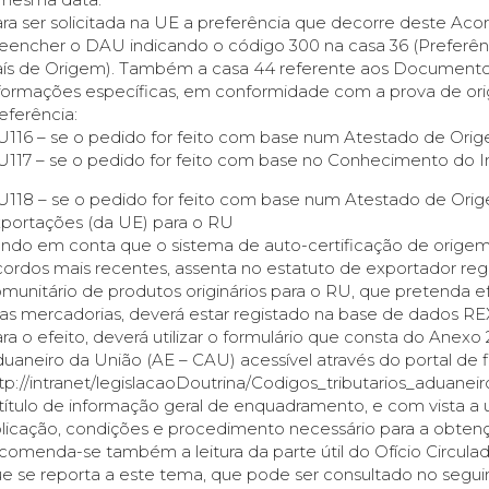
ra ser solicitada na UE a preferência que decorre deste Aco
eencher o DAU indicando o código 300 na casa 36 (Preferênc
ís de Origem). Também a casa 44 referente aos Documento
formações específicas, em conformidade com a prova de o
eferência:
U116 – se o pedido for feito com base num Atestado de Orig
U117 – se o pedido for feito com base no Conhecimento do 
U118 – se o pedido for feito com base num Atestado de Orig
portações (da UE) para o RU
ndo em conta que o sistema de auto-certificação de origem 
ordos mais recentes, assenta no estatuto de exportador reg
munitário de produtos originários para o RU, que pretenda 
as mercadorias, deverá estar registado na base de dados RE
ra o efeito, deverá utilizar o formulário que consta do Ane
uaneiro da União (AE – CAU) acessível através do portal de fi
tp://intranet/legislacaoDoutrina/Codigos_tributarios_aduan
título de informação geral de enquadramento, e com vista
licação, condições e procedimento necessário para a obtenç
comenda-se também a leitura da parte útil do Ofício Circula
e se reporta a este tema, que pode ser consultado no seguint