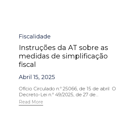
Category
Fiscalidade
Instruções da AT sobre as
medidas de simplificação
fiscal
Abril 15, 2025
Ofício Circulado n.º 25066, de 15 de abril O
Decreto-Lei n.º 49/2025, de 27 de...
Read More