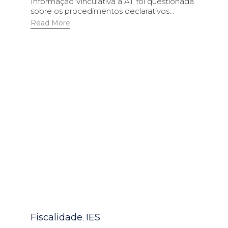
Informação Vinculativa a AT foi questionada
sobre os procedimentos declarativos...
Read More
Category
Fiscalidade
IES
,