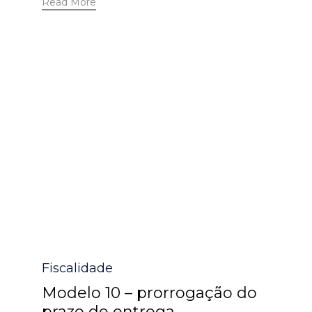
Read More
Category
Fiscalidade
Modelo 10 – prorrogação do
prazo de entrega