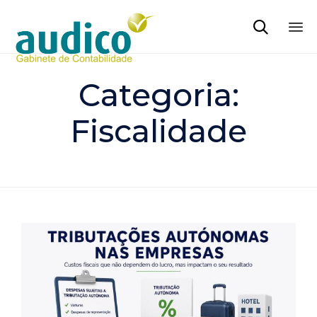

Sk
to
Categoria:
co
Fiscalidade