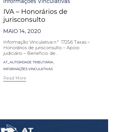
Informações Vinculativas
IVA – Honorários de
jurisconsulto
MAIO 14, 2020
Informação Vinculativa n.º 17256 Taxas –
Honorários de jurisconsulto – Apoio
judiciário – Beneficio de...
Tags
,
AT_AUTORIDADE TRIBUTÁRIA
INFORMAÇÕES VINCULATIVAS
Read More