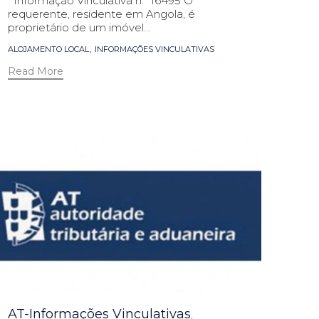
Informação Vinculativa n.º 16495 O
requerente, residente em Angola, é
proprietário de um imóvel...
Tags
,
ALOJAMENTO LOCAL
INFORMAÇÕES VINCULATIVAS
Read More
Category
AT-Informações Vinculativas
,