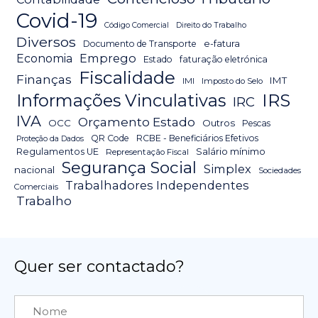
Covid-19
Código Comercial
Direito do Trabalho
Diversos
Documento de Transporte
e-fatura
Emprego
Economia
Estado
faturação eletrónica
Fiscalidade
Finanças
IMT
IMI
Imposto do Selo
IRS
Informações Vinculativas
IRC
IVA
Orçamento Estado
OCC
Outros
Pescas
QR Code
RCBE - Beneficiários Efetivos
Proteção da Dados
Salário mínimo
Regulamentos UE
Representação Fiscal
Segurança Social
Simplex
nacional
Sociedades
Trabalhadores Independentes
Comerciais
Trabalho
Quer ser contactado?