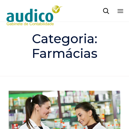

Sk
to
Categoria:
co
Farmácias