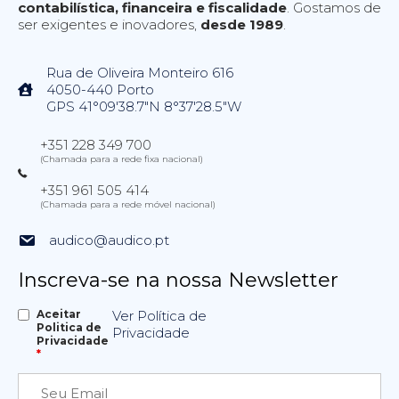
contabilística, financeira e fiscalidade
. Gostamos de
ser exigentes e inovadores,
desde 1989
.
Rua de Oliveira Monteiro 616
4050-440 Porto
GPS 41°09'38.7"N 8°37'28.5"W
+351 228 349 700
(Chamada para a rede fixa nacional)
+351 961 505 414
(Chamada para a rede móvel nacional)
audico@audico.pt
Inscreva-se na nossa Newsletter
Aceitar
Ver Política de
Politica de
Privacidade
Privacidade
*