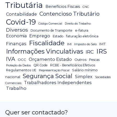
Tributária
Benefícios Fiscais
CNC
Contencioso Tributário
Contabilidade
Covid-19
Código Comercial
Direito do Trabalho
Diversos
Documento de Transporte
e-fatura
Emprego
Economia
Estado
faturação eletrónica
Fiscalidade
Finanças
IMT
IMI
Imposto do Selo
IRS
Informações Vinculativas
IRC
IVA
Orçamento Estado
OCC
Outros
Pescas
QR Code
RCBE - Beneficiários Efetivos
Proteção da Dados
Salário mínimo
Regulamentos UE
Representação Fiscal
Segurança Social
Simplex
nacional
Sociedades
Trabalhadores Independentes
Comerciais
Trabalho
Quer ser contactado?