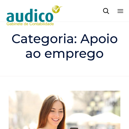

Sk
to
Categoria:
Apoio
co
ao emprego