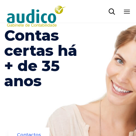

Sk
Contas
to
co
certas há
+ de 35
anos
Contactos