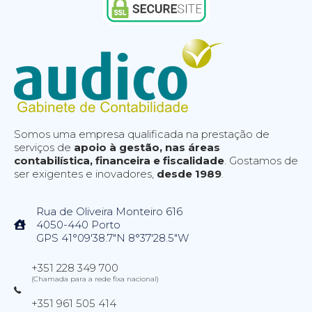
Somos uma empresa qualificada na prestação de
serviços de
apoio à gestão, nas áreas
contabilística, financeira e fiscalidade
. Gostamos de
ser exigentes e inovadores,
desde 1989
.
Rua de Oliveira Monteiro 616
4050-440 Porto
GPS 41°09'38.7"N 8°37'28.5"W
+351 228 349 700
(Chamada para a rede fixa nacional)
+351 961 505 414