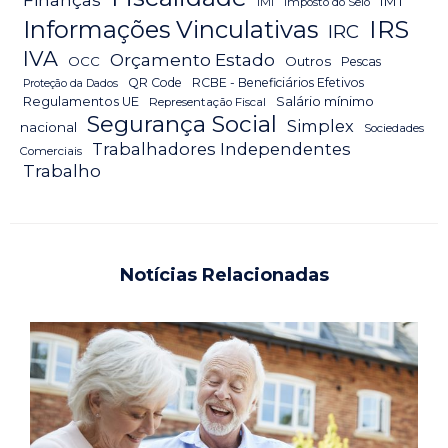
IMT
IMI
Imposto do Selo
IRS
Informações Vinculativas
IRC
IVA
Orçamento Estado
OCC
Outros
Pescas
QR Code
RCBE - Beneficiários Efetivos
Proteção da Dados
Salário mínimo
Regulamentos UE
Representação Fiscal
Segurança Social
Simplex
nacional
Sociedades
Trabalhadores Independentes
Comerciais
Trabalho
Notícias Relacionadas