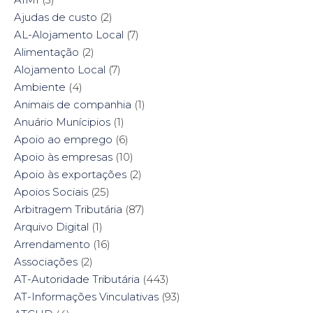
b
t
e
e
o
e
r
d
Ajudas de custo
(2)
o
r
e
I
k
(
s
n
AL-Alojamento Local
(7)
(
O
t
(
O
p
(
O
Alimentação
(2)
p
e
O
p
e
n
p
e
Alojamento Local
(7)
n
s
e
n
s
i
n
s
Ambiente
i
(4)
n
s
i
n
n
i
n
n
e
n
n
Animais de companhia
(1)
e
w
n
e
w
w
e
w
Anuário Munícipios
(1)
w
i
w
w
i
n
w
i
Apoio ao emprego
(6)
n
d
i
n
d
o
n
d
Apoio às empresas
(10)
o
w
d
o
w
)
o
w
Apoio às exportações
(2)
)
w
)
)
Apoios Sociais
(25)
Arbitragem Tributária
(87)
Arquivo Digital
(1)
Arrendamento
(16)
Associações
(2)
AT-Autoridade Tributária
(443)
AT-Informações Vinculativas
(93)