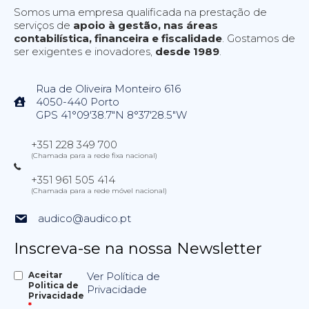
Somos uma empresa qualificada na prestação de
serviços de
apoio à gestão, nas áreas
contabilística, financeira e fiscalidade
. Gostamos de
ser exigentes e inovadores,
desde 1989
.
Rua de Oliveira Monteiro 616
4050-440 Porto
GPS 41°09'38.7"N 8°37'28.5"W
+351 228 349 700
(Chamada para a rede fixa nacional)
+351 961 505 414
(Chamada para a rede móvel nacional)
audico@audico.pt
Inscreva-se na nossa Newsletter
Aceitar
Ver Política de
Politica de
Privacidade
Privacidade
*