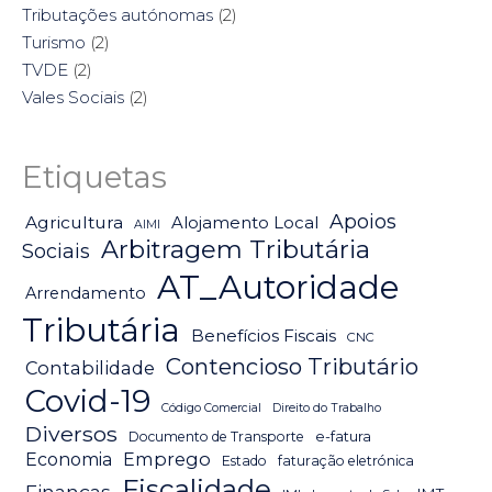
Tributações autónomas
(2)
Turismo
(2)
TVDE
(2)
Vales Sociais
(2)
Etiquetas
Apoios
Agricultura
Alojamento Local
AIMI
Arbitragem Tributária
Sociais
AT_Autoridade
Arrendamento
Tributária
Benefícios Fiscais
CNC
Contencioso Tributário
Contabilidade
Covid-19
Código Comercial
Direito do Trabalho
Diversos
Documento de Transporte
e-fatura
Emprego
Economia
Estado
faturação eletrónica
Fiscalidade
Finanças