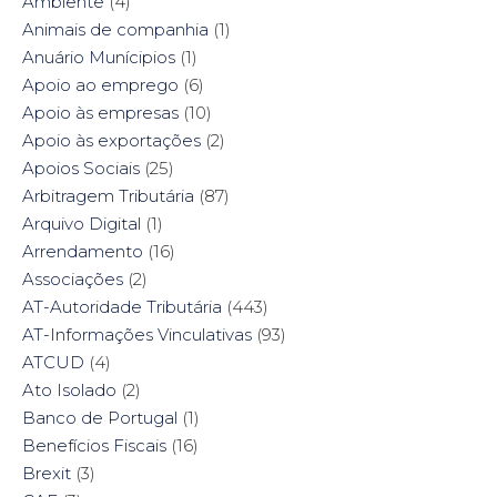
Ambiente
i
(4)
n
s
i
n
n
i
n
n
e
n
n
Animais de companhia
(1)
e
w
n
e
w
w
e
w
Anuário Munícipios
(1)
w
i
w
w
i
n
w
i
Apoio ao emprego
(6)
n
d
i
n
d
o
n
d
Apoio às empresas
(10)
o
w
d
o
w
)
o
w
Apoio às exportações
(2)
)
w
)
)
Apoios Sociais
(25)
Arbitragem Tributária
(87)
Arquivo Digital
(1)
Arrendamento
(16)
Associações
(2)
AT-Autoridade Tributária
(443)
AT-Informações Vinculativas
(93)
ATCUD
(4)
Ato Isolado
(2)
Banco de Portugal
(1)
Benefícios Fiscais
(16)
Brexit
(3)