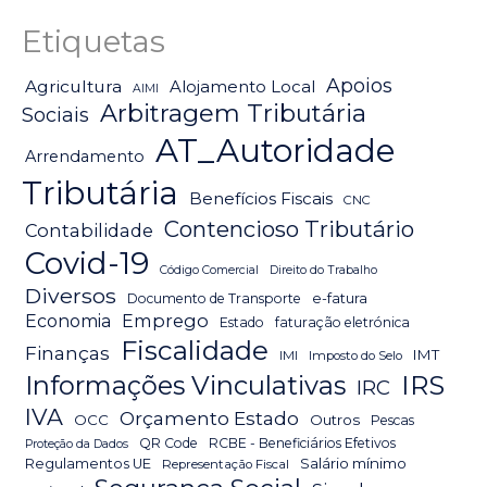
Etiquetas
Apoios
Agricultura
Alojamento Local
AIMI
Arbitragem Tributária
Sociais
AT_Autoridade
Arrendamento
Tributária
Benefícios Fiscais
CNC
Contencioso Tributário
Contabilidade
Covid-19
Código Comercial
Direito do Trabalho
Diversos
Documento de Transporte
e-fatura
Emprego
Economia
Estado
faturação eletrónica
Fiscalidade
Finanças
IMT
IMI
Imposto do Selo
IRS
Informações Vinculativas
IRC
IVA
Orçamento Estado
OCC
Outros
Pescas
QR Code
RCBE - Beneficiários Efetivos
Proteção da Dados
Salário mínimo
Regulamentos UE
Representação Fiscal