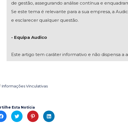
de gestão, assegurando análise contínua e enquadra
Se este tema é relevante para a sua empresa, a Audico
e esclarecer qualquer questão.
- Equipa Audico
Este artigo tem caráter informativo e não dispensa a a
Informações Vinculativas

rtilhe Esta Notícia
C
C
C
C
l
l
l
l
i
i
i
i
c
c
c
c