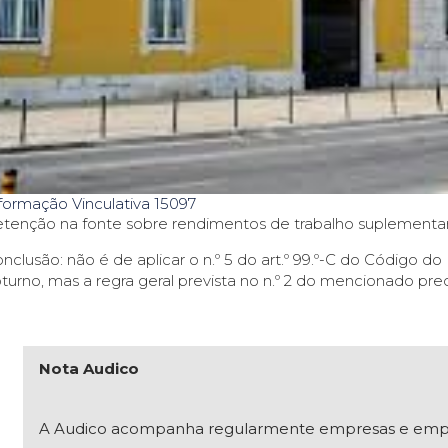
formação Vinculativa 15097
tenção na fonte sobre rendimentos de trabalho suplementar 
nclusão: não é de aplicar o n.º 5 do art.º 99.º-C do Código d
turno, mas a regra geral prevista no n.º 2 do mencionado prec
Nota Audico
A Audico acompanha regularmente empresas e empresár