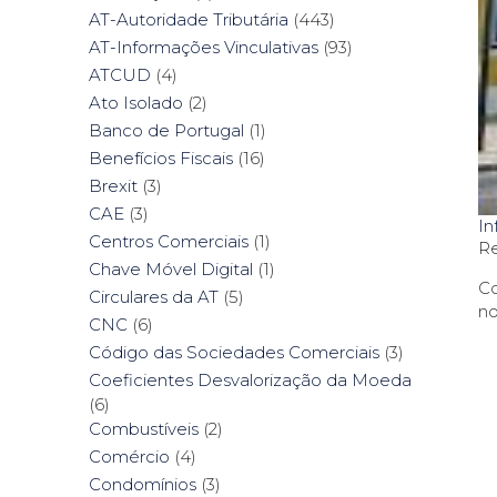
AT-Autoridade Tributária
(443)
AT-Informações Vinculativas
(93)
ATCUD
(4)
Ato Isolado
(2)
Banco de Portugal
(1)
Benefícios Fiscais
(16)
Brexit
(3)
CAE
(3)
In
Centros Comerciais
(1)
Re
Chave Móvel Digital
(1)
Co
Circulares da AT
(5)
no
CNC
(6)
Código das Sociedades Comerciais
(3)
Coeficientes Desvalorização da Moeda
(6)
Combustíveis
(2)
Comércio
(4)
Condomínios
(3)