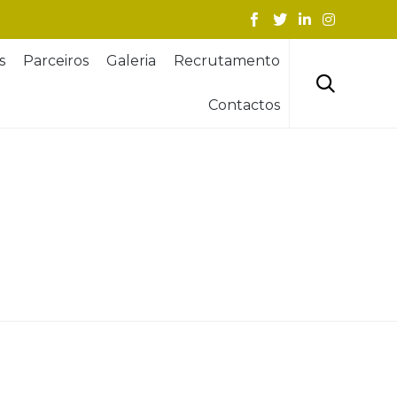
Skip
s
Parceiros
Galeria
Recrutamento
to
content

Contactos