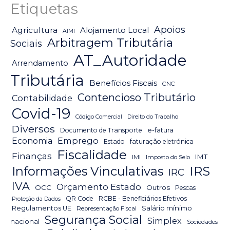
Etiquetas
Apoios
Agricultura
Alojamento Local
AIMI
Arbitragem Tributária
Sociais
AT_Autoridade
Arrendamento
Tributária
Benefícios Fiscais
CNC
Contencioso Tributário
Contabilidade
Covid-19
Código Comercial
Direito do Trabalho
Diversos
Documento de Transporte
e-fatura
Emprego
Economia
Estado
faturação eletrónica
Fiscalidade
Finanças
IMT
IMI
Imposto do Selo
IRS
Informações Vinculativas
IRC
IVA
Orçamento Estado
OCC
Outros
Pescas
QR Code
RCBE - Beneficiários Efetivos
Proteção da Dados
Salário mínimo
Regulamentos UE
Representação Fiscal
Segurança Social
Simplex
nacional
Sociedades