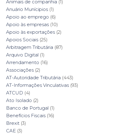
n
e
n
n
Animais de companhia
(1)
e
w
n
e
w
w
e
w
Anuário Munícipios
(1)
w
i
w
w
i
n
w
i
Apoio ao emprego
(6)
n
d
i
n
d
o
n
d
Apoio às empresas
(10)
o
w
d
o
w
)
o
w
Apoio às exportações
(2)
)
w
)
)
Apoios Sociais
(25)
Arbitragem Tributária
(87)
Arquivo Digital
(1)
Arrendamento
(16)
Associações
(2)
AT-Autoridade Tributária
(443)
AT-Informações Vinculativas
(93)
ATCUD
(4)
Ato Isolado
(2)
Banco de Portugal
(1)
Benefícios Fiscais
(16)
Brexit
(3)
CAE
(3)