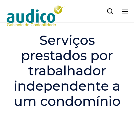

Sk
to
Serviços
co
prestados por
trabalhador
independente a
um condomínio