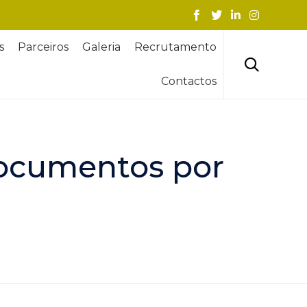
Skip
s
Parceiros
Galeria
Recrutamento
to
content

Contactos
documentos por