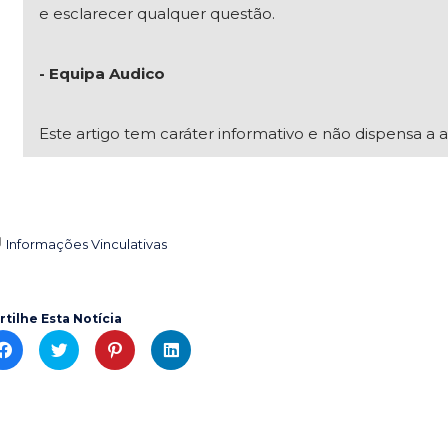
e esclarecer qualquer questão.
- Equipa Audico
Este artigo tem caráter informativo e não dispensa a a
Informações Vinculativas

rtilhe Esta Notícia
C
C
C
C
l
l
l
l
i
i
i
i
c
c
c
c
k
k
k
k
t
t
t
t
o
o
o
o
s
s
s
s
h
h
h
h