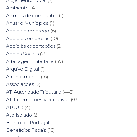
Alojamento Local
(7)
n
s
e
n
s
i
n
s
Ambiente
i
(4)
n
s
i
n
n
i
n
n
e
n
n
Animais de companhia
(1)
e
w
n
e
w
w
e
w
Anuário Munícipios
(1)
w
i
w
w
i
n
w
i
Apoio ao emprego
(6)
n
d
i
n
d
o
n
d
Apoio às empresas
(10)
o
w
d
o
w
)
o
w
Apoio às exportações
(2)
)
w
)
)
Apoios Sociais
(25)
Arbitragem Tributária
(87)
Arquivo Digital
(1)
Arrendamento
(16)
Associações
(2)
AT-Autoridade Tributária
(443)
AT-Informações Vinculativas
(93)
ATCUD
(4)
Ato Isolado
(2)
Banco de Portugal
(1)
Benefícios Fiscais
(16)