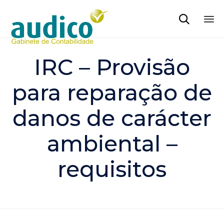

Sk
to
IRC – Provisão
co
para reparação de
danos de carácter
ambiental –
requisitos