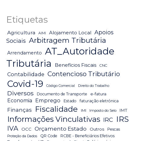
Etiquetas
Apoios
Agricultura
Alojamento Local
AIMI
Arbitragem Tributária
Sociais
AT_Autoridade
Arrendamento
Tributária
Benefícios Fiscais
CNC
Contencioso Tributário
Contabilidade
Covid-19
Código Comercial
Direito do Trabalho
Diversos
Documento de Transporte
e-fatura
Emprego
Economia
Estado
faturação eletrónica
Fiscalidade
Finanças
IMT
IMI
Imposto do Selo
IRS
Informações Vinculativas
IRC
IVA
Orçamento Estado
OCC
Outros
Pescas
QR Code
RCBE - Beneficiários Efetivos
Proteção da Dados