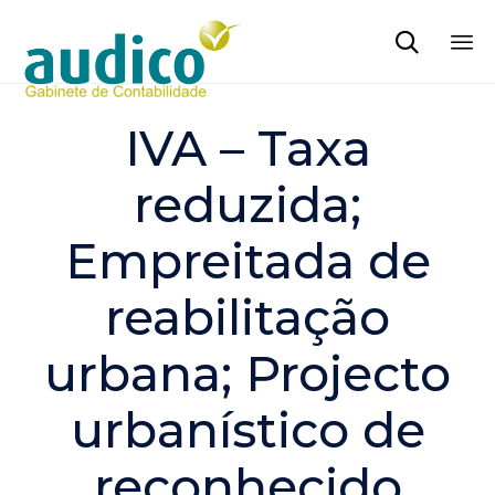

Sk
to
IVA – Taxa
co
reduzida;
Empreitada de
reabilitação
urbana; Projecto
urbanístico de
reconhecido