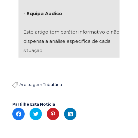
- Equipa Audico
Este artigo tem caráter informativo e não
dispensa a análise específica de cada
situação.
Arbitragem Tributária

Partilhe Esta Notícia
C
C
C
C
l
l
l
l
i
i
i
i
c
c
c
c
k
k
k
k
t
t
t
t
o
o
o
o