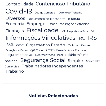
Contencioso Tributário
Contabilidade
Covid-19
Código Comercial
Direito do Trabalho
Diversos
Documento de Transporte
e-fatura
Emprego
Economia
Estado
faturação eletrónica
Fiscalidade
Finanças
IMT
IMI
Imposto do Selo
IRS
Informações Vinculativas
IRC
IVA
Orçamento Estado
OCC
Outros
Pescas
QR Code
RCBE - Beneficiários Efetivos
Proteção da Dados
Salário mínimo
Regulamentos UE
Representação Fiscal
Segurança Social
Simplex
nacional
Sociedades
Trabalhadores Independentes
Comerciais
Trabalho
Notícias Relacionadas