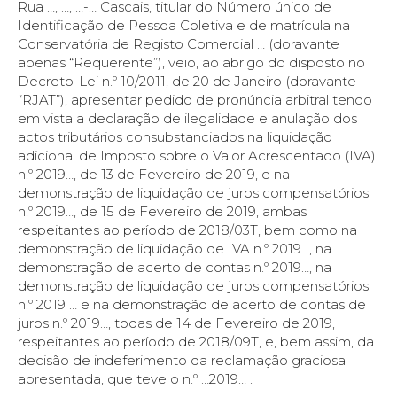
Rua …, …, …-… Cascais, titular do Número único de
Identificação de Pessoa Coletiva e de matrícula na
Conservatória de Registo Comercial … (doravante
apenas “Requerente”), veio, ao abrigo do disposto no
Decreto-Lei n.º 10/2011, de 20 de Janeiro (doravante
“RJAT”), apresentar pedido de pronúncia arbitral tendo
em vista a declaração de ilegalidade e anulação dos
actos tributários consubstanciados na liquidação
adicional de Imposto sobre o Valor Acrescentado (IVA)
n.º 2019…, de 13 de Fevereiro de 2019, e na
demonstração de liquidação de juros compensatórios
n.º 2019…, de 15 de Fevereiro de 2019, ambas
respeitantes ao período de 2018/03T, bem como na
demonstração de liquidação de IVA n.º 2019…, na
demonstração de acerto de contas n.º 2019…, na
demonstração de liquidação de juros compensatórios
n.º 2019 … e na demonstração de acerto de contas de
juros n.º 2019…, todas de 14 de Fevereiro de 2019,
respeitantes ao período de 2018/09T, e, bem assim, da
decisão de indeferimento da reclamação graciosa
apresentada, que teve o n.º …2019… .