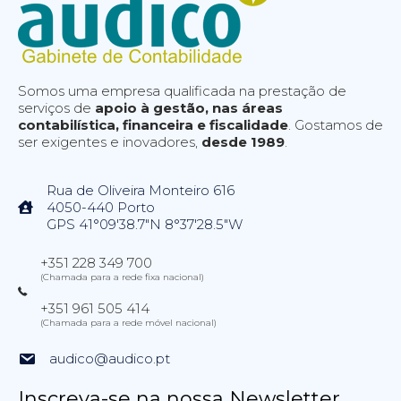
Somos uma empresa qualificada na prestação de
serviços de
apoio à gestão, nas áreas
contabilística, financeira e fiscalidade
. Gostamos de
ser exigentes e inovadores,
desde 1989
.
Rua de Oliveira Monteiro 616
4050-440 Porto
GPS 41°09'38.7"N 8°37'28.5"W
+351 228 349 700
(Chamada para a rede fixa nacional)
+351 961 505 414
(Chamada para a rede móvel nacional)
audico@audico.pt
Inscreva-se na nossa Newsletter