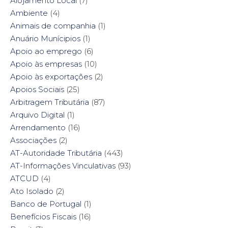
Alojamento Local
(7)
n
s
e
n
s
i
n
s
Ambiente
i
(4)
n
s
i
n
n
i
n
n
e
n
n
Animais de companhia
(1)
e
w
n
e
w
w
e
w
Anuário Munícipios
(1)
w
i
w
w
i
n
w
i
Apoio ao emprego
(6)
n
d
i
n
d
o
n
d
Apoio às empresas
(10)
o
w
d
o
w
)
o
w
Apoio às exportações
(2)
)
w
)
)
Apoios Sociais
(25)
Arbitragem Tributária
(87)
Arquivo Digital
(1)
Arrendamento
(16)
Associações
(2)
AT-Autoridade Tributária
(443)
AT-Informações Vinculativas
(93)
ATCUD
(4)
Ato Isolado
(2)
Banco de Portugal
(1)
Benefícios Fiscais
(16)