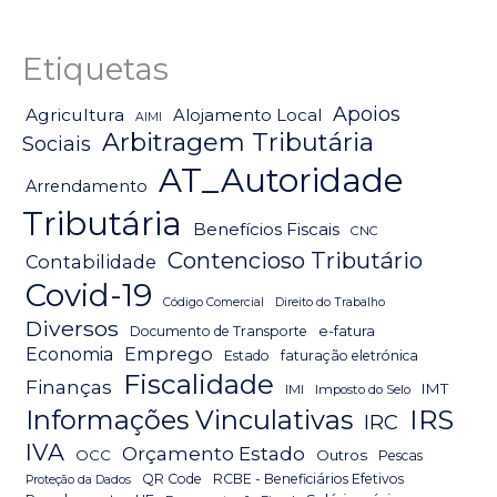
Etiquetas
Apoios
Agricultura
Alojamento Local
AIMI
Arbitragem Tributária
Sociais
AT_Autoridade
Arrendamento
Tributária
Benefícios Fiscais
CNC
Contencioso Tributário
Contabilidade
Covid-19
Código Comercial
Direito do Trabalho
Diversos
Documento de Transporte
e-fatura
Emprego
Economia
Estado
faturação eletrónica
Fiscalidade
Finanças
IMT
IMI
Imposto do Selo
IRS
Informações Vinculativas
IRC
IVA
Orçamento Estado
OCC
Outros
Pescas
QR Code
RCBE - Beneficiários Efetivos
Proteção da Dados