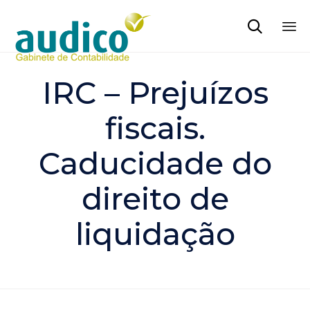

Sk
to
IRC – Prejuízos
co
fiscais.
Caducidade do
direito de
liquidação