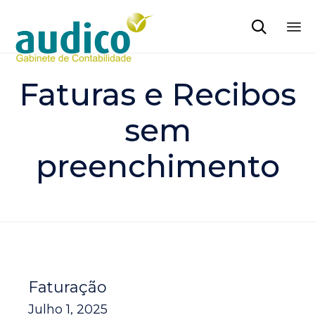

Sk
to
Faturas e Recibos
co
sem
preenchimento
Faturação
Julho 1, 2025