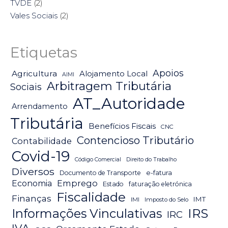
TVDE
(2)
Vales Sociais
(2)
Etiquetas
Apoios
Agricultura
Alojamento Local
AIMI
Arbitragem Tributária
Sociais
AT_Autoridade
Arrendamento
Tributária
Benefícios Fiscais
CNC
Contencioso Tributário
Contabilidade
Covid-19
Código Comercial
Direito do Trabalho
Diversos
Documento de Transporte
e-fatura
Emprego
Economia
Estado
faturação eletrónica
Fiscalidade
Finanças
IMT
IMI
Imposto do Selo
IRS
Informações Vinculativas
IRC