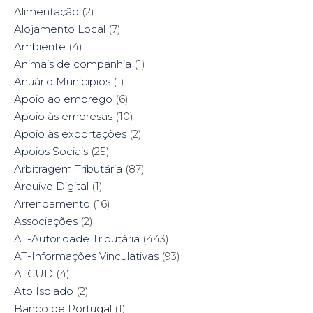
O
p
(
O
Alimentação
(2)
p
e
O
p
e
n
p
e
Alojamento Local
(7)
n
s
e
n
s
i
n
s
Ambiente
i
(4)
n
s
i
n
n
i
n
n
e
n
n
Animais de companhia
(1)
e
w
n
e
w
w
e
w
Anuário Munícipios
(1)
w
i
w
w
i
n
w
i
Apoio ao emprego
(6)
n
d
i
n
d
o
n
d
Apoio às empresas
(10)
o
w
d
o
w
)
o
w
Apoio às exportações
(2)
)
w
)
)
Apoios Sociais
(25)
Arbitragem Tributária
(87)
Arquivo Digital
(1)
Arrendamento
(16)
Associações
(2)
AT-Autoridade Tributária
(443)
AT-Informações Vinculativas
(93)
ATCUD
(4)
Ato Isolado
(2)
Banco de Portugal
(1)