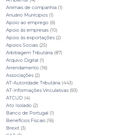
n
n
i
n
n
e
n
n
Animais de companhia
(1)
e
w
n
e
w
w
e
w
Anuário Munícipios
(1)
w
i
w
w
i
n
w
i
Apoio ao emprego
(6)
n
d
i
n
d
o
n
d
Apoio às empresas
(10)
o
w
d
o
w
)
o
w
Apoio às exportações
(2)
)
w
)
)
Apoios Sociais
(25)
Arbitragem Tributária
(87)
Arquivo Digital
(1)
Arrendamento
(16)
Associações
(2)
AT-Autoridade Tributária
(443)
AT-Informações Vinculativas
(93)
ATCUD
(4)
Ato Isolado
(2)
Banco de Portugal
(1)
Benefícios Fiscais
(16)
Brexit
(3)