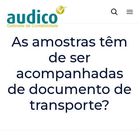

Sk
to
As amostras têm
co
de ser
acompanhadas
de documento de
transporte?