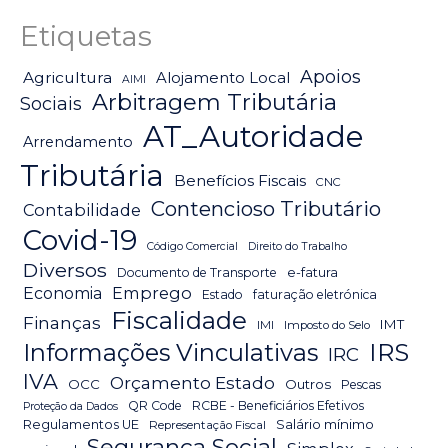
Etiquetas
Apoios
Agricultura
Alojamento Local
AIMI
Arbitragem Tributária
Sociais
AT_Autoridade
Arrendamento
Tributária
Benefícios Fiscais
CNC
Contencioso Tributário
Contabilidade
Covid-19
Código Comercial
Direito do Trabalho
Diversos
Documento de Transporte
e-fatura
Emprego
Economia
Estado
faturação eletrónica
Fiscalidade
Finanças
IMT
IMI
Imposto do Selo
IRS
Informações Vinculativas
IRC
IVA
Orçamento Estado
OCC
Outros
Pescas
QR Code
RCBE - Beneficiários Efetivos
Proteção da Dados
Salário mínimo
Regulamentos UE
Representação Fiscal
Segurança Social