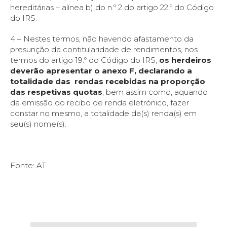
hereditárias – alínea b) do n.º 2 do artigo 22.º do Código
do IRS.
4 – Nestes termos, não havendo afastamento da
presunção da contitularidade de rendimentos, nos
termos do artigo 19.º do Código do IRS,
os herdeiros
deverão apresentar o anexo F, declarando a
totalidade das rendas recebidas na proporção
das respetivas quotas
, bem assim como, aquando
da emissão do recibo de renda eletrónico, fazer
constar no mesmo, a totalidade da(s) renda(s) em
seu(s) nome(s).
Fonte: AT