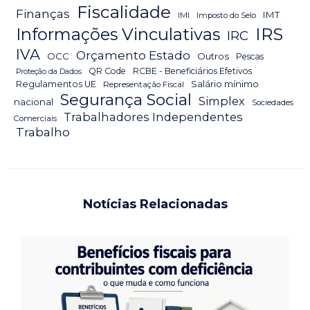
Fiscalidade
Finanças
IMT
IMI
Imposto do Selo
IRS
Informações Vinculativas
IRC
IVA
Orçamento Estado
OCC
Outros
Pescas
QR Code
RCBE - Beneficiários Efetivos
Proteção da Dados
Salário mínimo
Regulamentos UE
Representação Fiscal
Segurança Social
Simplex
nacional
Sociedades
Trabalhadores Independentes
Comerciais
Trabalho
Notícias Relacionadas