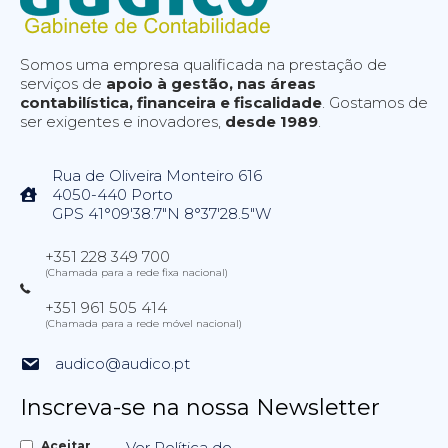
Somos uma empresa qualificada na prestação de
serviços de
apoio à gestão, nas áreas
contabilística, financeira e fiscalidade
. Gostamos de
ser exigentes e inovadores,
desde 1989
.
Rua de Oliveira Monteiro 616
4050-440 Porto
GPS 41°09'38.7"N 8°37'28.5"W
+351 228 349 700
(Chamada para a rede fixa nacional)
+351 961 505 414
(Chamada para a rede móvel nacional)
audico@audico.pt
Inscreva-se na nossa Newsletter
Aceitar
Ver Política de