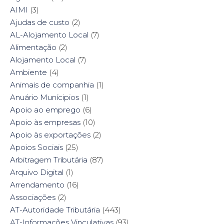
e
t
t
k
AIMI
(3)
b
t
e
e
o
e
r
d
Ajudas de custo
(2)
o
r
e
I
k
(
s
n
AL-Alojamento Local
(7)
(
O
t
(
O
p
(
O
Alimentação
(2)
p
e
O
p
e
n
p
e
Alojamento Local
(7)
n
s
e
n
s
i
n
s
Ambiente
i
(4)
n
s
i
n
n
i
n
n
e
n
n
Animais de companhia
(1)
e
w
n
e
w
w
e
w
Anuário Munícipios
(1)
w
i
w
w
i
n
w
i
Apoio ao emprego
(6)
n
d
i
n
d
o
n
d
Apoio às empresas
(10)
o
w
d
o
w
)
o
w
Apoio às exportações
(2)
)
w
)
)
Apoios Sociais
(25)
Arbitragem Tributária
(87)
Arquivo Digital
(1)
Arrendamento
(16)
Associações
(2)
AT-Autoridade Tributária
(443)
AT-Informações Vinculativas
(93)