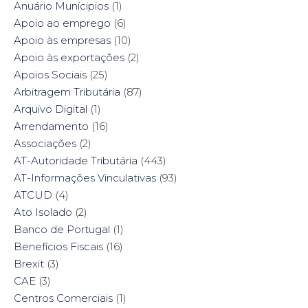
w
w
e
w
Anuário Munícipios
(1)
w
i
w
w
i
n
w
i
Apoio ao emprego
(6)
n
d
i
n
d
o
n
d
Apoio às empresas
(10)
o
w
d
o
w
)
o
w
Apoio às exportações
(2)
)
w
)
)
Apoios Sociais
(25)
Arbitragem Tributária
(87)
Arquivo Digital
(1)
Arrendamento
(16)
Associações
(2)
AT-Autoridade Tributária
(443)
AT-Informações Vinculativas
(93)
ATCUD
(4)
Ato Isolado
(2)
Banco de Portugal
(1)
Benefícios Fiscais
(16)
Brexit
(3)
CAE
(3)
Centros Comerciais
(1)