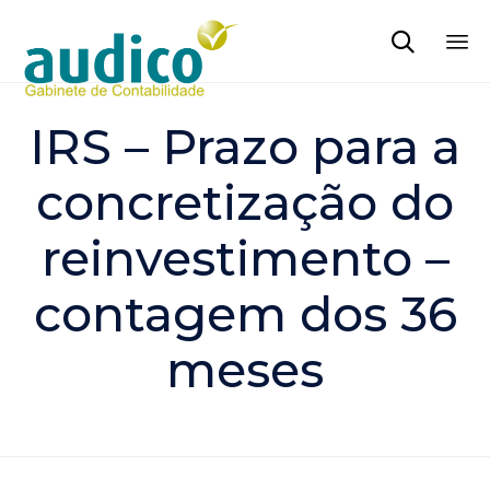

Sk
to
IRS – Prazo para a
co
concretização do
reinvestimento –
contagem dos 36
meses