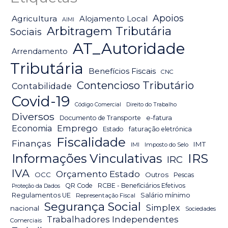
Apoios
Agricultura
Alojamento Local
AIMI
Arbitragem Tributária
Sociais
AT_Autoridade
Arrendamento
Tributária
Benefícios Fiscais
CNC
Contencioso Tributário
Contabilidade
Covid-19
Código Comercial
Direito do Trabalho
Diversos
Documento de Transporte
e-fatura
Emprego
Economia
Estado
faturação eletrónica
Fiscalidade
Finanças
IMT
IMI
Imposto do Selo
IRS
Informações Vinculativas
IRC
IVA
Orçamento Estado
OCC
Outros
Pescas
QR Code
RCBE - Beneficiários Efetivos
Proteção da Dados
Salário mínimo
Regulamentos UE
Representação Fiscal
Segurança Social
Simplex
nacional
Sociedades
Trabalhadores Independentes
Comerciais