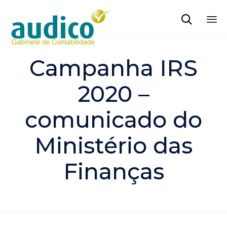

Sk
to
Campanha IRS
co
2020 –
comunicado do
Ministério das
Finanças