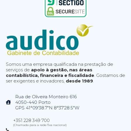
Somos uma empresa qualificada na prestação de
serviços de
apoio à gestão, nas áreas
contabilística, financeira e fiscalidade
. Gostamos de
ser exigentes e inovadores,
desde 1989
.
Rua de Oliveira Monteiro 616
4050-440 Porto
GPS 41°09'38.7"N 8°37'28.5"W
+351 228 349 700
(Chamada para a rede fixa nacional)