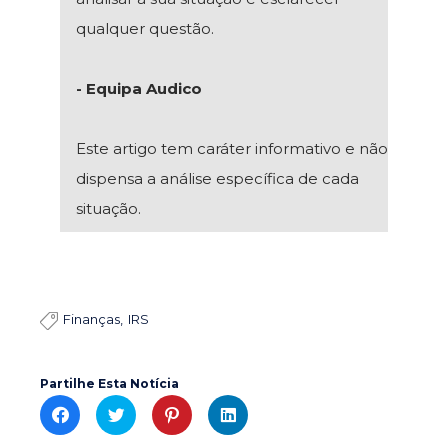
qualquer questão.
- Equipa Audico
Este artigo tem caráter informativo e não
dispensa a análise específica de cada
situação.
Finanças
IRS

Partilhe Esta Notícia
C
C
C
C
l
l
l
l
i
i
i
i
c
c
c
c