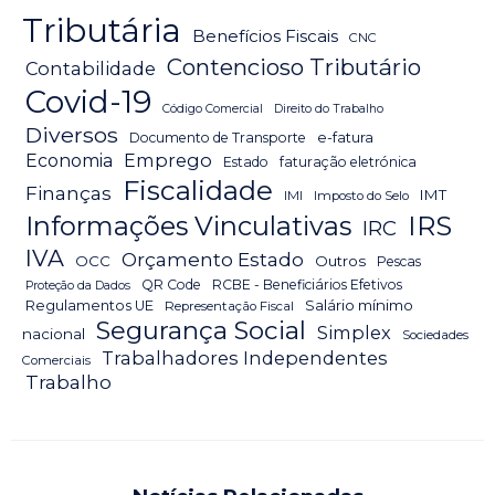
Tributária
Benefícios Fiscais
CNC
Contencioso Tributário
Contabilidade
Covid-19
Código Comercial
Direito do Trabalho
Diversos
Documento de Transporte
e-fatura
Emprego
Economia
Estado
faturação eletrónica
Fiscalidade
Finanças
IMT
IMI
Imposto do Selo
IRS
Informações Vinculativas
IRC
IVA
Orçamento Estado
OCC
Outros
Pescas
QR Code
RCBE - Beneficiários Efetivos
Proteção da Dados
Salário mínimo
Regulamentos UE
Representação Fiscal
Segurança Social
Simplex
nacional
Sociedades
Trabalhadores Independentes
Comerciais
Trabalho