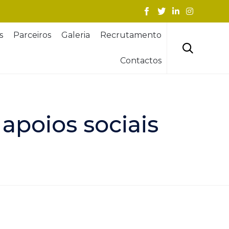
Skip
s
Parceiros
Galeria
Recrutamento
to
content

Contactos
apoios sociais