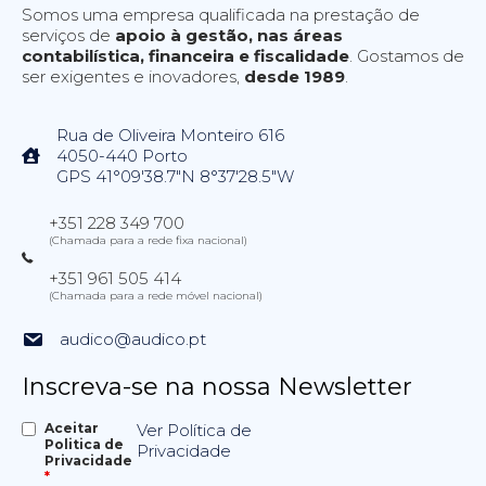
Somos uma empresa qualificada na prestação de
serviços de
apoio à gestão, nas áreas
contabilística, financeira e fiscalidade
. Gostamos de
ser exigentes e inovadores,
desde 1989
.
Rua de Oliveira Monteiro 616
4050-440 Porto
GPS 41°09'38.7"N 8°37'28.5"W
+351 228 349 700
(Chamada para a rede fixa nacional)
+351 961 505 414
(Chamada para a rede móvel nacional)
audico@audico.pt
Inscreva-se na nossa Newsletter
Aceitar
Ver Política de
Politica de
Privacidade
Privacidade
*