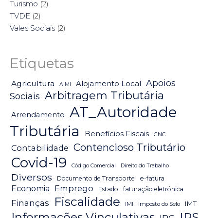
Turismo
(2)
TVDE
(2)
Vales Sociais
(2)
Etiquetas
Apoios
Agricultura
Alojamento Local
AIMI
Arbitragem Tributária
Sociais
AT_Autoridade
Arrendamento
Tributária
Benefícios Fiscais
CNC
Contencioso Tributário
Contabilidade
Covid-19
Código Comercial
Direito do Trabalho
Diversos
Documento de Transporte
e-fatura
Emprego
Economia
Estado
faturação eletrónica
Fiscalidade
Finanças
IMT
IMI
Imposto do Selo
IRS
Informações Vinculativas