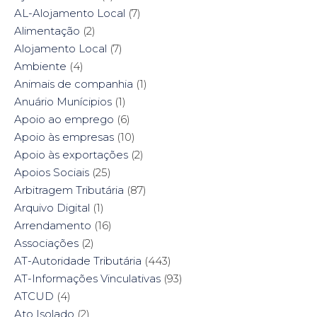
k
(
s
n
AL-Alojamento Local
(7)
(
O
t
(
O
p
(
O
Alimentação
(2)
p
e
O
p
e
n
p
e
Alojamento Local
(7)
n
s
e
n
s
i
n
s
Ambiente
i
(4)
n
s
i
n
n
i
n
n
e
n
n
Animais de companhia
(1)
e
w
n
e
w
w
e
w
Anuário Munícipios
(1)
w
i
w
w
i
n
w
i
Apoio ao emprego
(6)
n
d
i
n
d
o
n
d
Apoio às empresas
(10)
o
w
d
o
w
)
o
w
Apoio às exportações
(2)
)
w
)
)
Apoios Sociais
(25)
Arbitragem Tributária
(87)
Arquivo Digital
(1)
Arrendamento
(16)
Associações
(2)
AT-Autoridade Tributária
(443)
AT-Informações Vinculativas
(93)
ATCUD
(4)
Ato Isolado
(2)