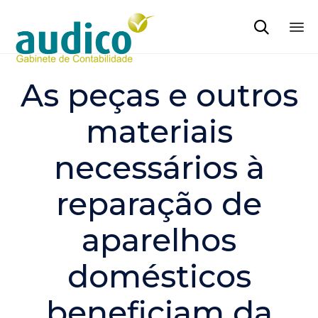

Sk
to
As peças e outros
co
materiais
necessários à
reparação de
aparelhos
domésticos
beneficiam da