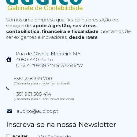
Somos uma empresa qualificada na prestação de
serviços de
apoio à gestão, nas áreas
contabilística, financeira e fiscalidade
. Gostamos de
ser exigentes e inovadores,
desde 1989
.
Rua de Oliveira Monteiro 616
4050-440 Porto
GPS 41°09'38.7"N 8°37'28.5"W
+351 228 349 700
(Chamada para a rede fixa nacional)
+351 961 505 414
(Chamada para a rede móvel nacional)
audico@audico.pt
Inscreva-se na nossa Newsletter
Aceitar
Ver Política de