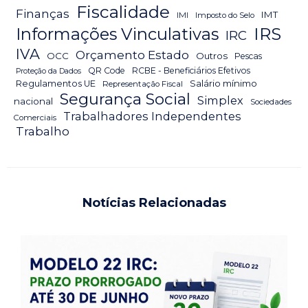
Fiscalidade
Finanças
IMT
IMI
Imposto do Selo
IRS
Informações Vinculativas
IRC
IVA
Orçamento Estado
OCC
Outros
Pescas
QR Code
RCBE - Beneficiários Efetivos
Proteção da Dados
Salário mínimo
Regulamentos UE
Representação Fiscal
Segurança Social
Simplex
nacional
Sociedades
Trabalhadores Independentes
Comerciais
Trabalho
Notícias Relacionadas