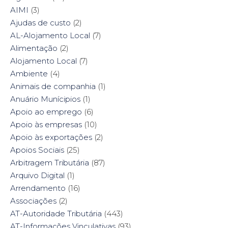
e
t
t
k
AIMI
(3)
b
t
e
e
o
e
r
d
Ajudas de custo
(2)
o
r
e
I
k
(
s
n
AL-Alojamento Local
(7)
(
O
t
(
O
p
(
O
Alimentação
(2)
p
e
O
p
e
n
p
e
Alojamento Local
(7)
n
s
e
n
s
i
n
s
Ambiente
i
(4)
n
s
i
n
n
i
n
n
e
n
n
Animais de companhia
(1)
e
w
n
e
w
w
e
w
Anuário Munícipios
(1)
w
i
w
w
i
n
w
i
Apoio ao emprego
(6)
n
d
i
n
d
o
n
d
Apoio às empresas
(10)
o
w
d
o
w
)
o
w
Apoio às exportações
(2)
)
w
)
)
Apoios Sociais
(25)
Arbitragem Tributária
(87)
Arquivo Digital
(1)
Arrendamento
(16)
Associações
(2)
AT-Autoridade Tributária
(443)
AT-Informações Vinculativas
(93)