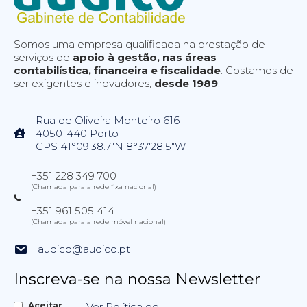
Somos uma empresa qualificada na prestação de
serviços de
apoio à gestão, nas áreas
contabilística, financeira e fiscalidade
. Gostamos de
ser exigentes e inovadores,
desde 1989
.
Rua de Oliveira Monteiro 616
4050-440 Porto
GPS 41°09'38.7"N 8°37'28.5"W
+351 228 349 700
(Chamada para a rede fixa nacional)
+351 961 505 414
(Chamada para a rede móvel nacional)
audico@audico.pt
Inscreva-se na nossa Newsletter
Aceitar
Ver Política de