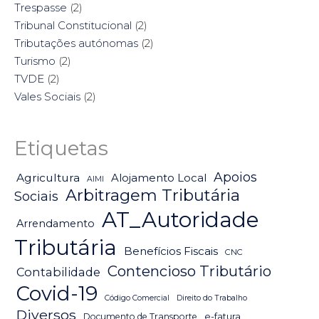
Trespasse
(2)
Tribunal Constitucional
(2)
Tributações autónomas
(2)
Turismo
(2)
TVDE
(2)
Vales Sociais
(2)
Etiquetas
Apoios
Agricultura
Alojamento Local
AIMI
Arbitragem Tributária
Sociais
AT_Autoridade
Arrendamento
Tributária
Benefícios Fiscais
CNC
Contencioso Tributário
Contabilidade
Covid-19
Código Comercial
Direito do Trabalho
Diversos
Documento de Transporte
e-fatura