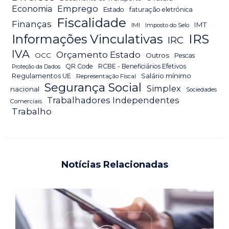
Emprego
Economia
Estado
faturação eletrónica
Fiscalidade
Finanças
IMT
IMI
Imposto do Selo
IRS
Informações Vinculativas
IRC
IVA
Orçamento Estado
OCC
Outros
Pescas
QR Code
RCBE - Beneficiários Efetivos
Proteção da Dados
Salário mínimo
Regulamentos UE
Representação Fiscal
Segurança Social
Simplex
nacional
Sociedades
Trabalhadores Independentes
Comerciais
Trabalho
Notícias Relacionadas