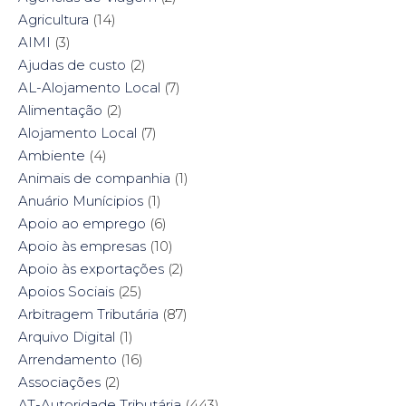
F
T
P
L
a
w
i
i
Agricultura
(14)
c
i
n
n
e
t
t
k
AIMI
(3)
b
t
e
e
o
e
r
d
Ajudas de custo
(2)
o
r
e
I
k
(
s
n
AL-Alojamento Local
(7)
(
O
t
(
O
p
(
O
Alimentação
(2)
p
e
O
p
e
n
p
e
Alojamento Local
(7)
n
s
e
n
s
i
n
s
Ambiente
i
(4)
n
s
i
n
n
i
n
n
e
n
n
Animais de companhia
(1)
e
w
n
e
w
w
e
w
Anuário Munícipios
(1)
w
i
w
w
i
n
w
i
Apoio ao emprego
(6)
n
d
i
n
d
o
n
d
Apoio às empresas
(10)
o
w
d
o
w
)
o
w
Apoio às exportações
(2)
)
w
)
)
Apoios Sociais
(25)
Arbitragem Tributária
(87)
Arquivo Digital
(1)
Arrendamento
(16)
Associações
(2)
AT-Autoridade Tributária
(443)