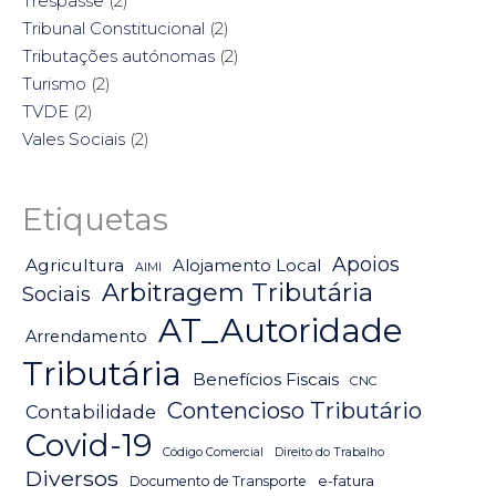
Trespasse
(2)
Tribunal Constitucional
(2)
Tributações autónomas
(2)
Turismo
(2)
TVDE
(2)
Vales Sociais
(2)
Etiquetas
Apoios
Agricultura
Alojamento Local
AIMI
Arbitragem Tributária
Sociais
AT_Autoridade
Arrendamento
Tributária
Benefícios Fiscais
CNC
Contencioso Tributário
Contabilidade
Covid-19
Código Comercial
Direito do Trabalho
Diversos
Documento de Transporte
e-fatura