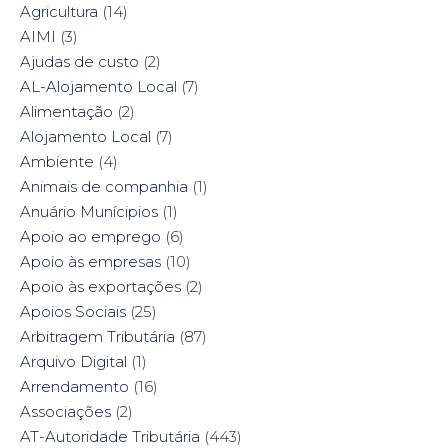
a
w
i
i
Agricultura
(14)
c
i
n
n
e
t
t
k
AIMI
(3)
b
t
e
e
o
e
r
d
Ajudas de custo
(2)
o
r
e
I
k
(
s
n
AL-Alojamento Local
(7)
(
O
t
(
O
p
(
O
Alimentação
(2)
p
e
O
p
e
n
p
e
Alojamento Local
(7)
n
s
e
n
s
i
n
s
Ambiente
i
(4)
n
s
i
n
n
i
n
n
e
n
n
Animais de companhia
(1)
e
w
n
e
w
w
e
w
Anuário Munícipios
(1)
w
i
w
w
i
n
w
i
Apoio ao emprego
(6)
n
d
i
n
d
o
n
d
Apoio às empresas
(10)
o
w
d
o
w
)
o
w
Apoio às exportações
(2)
)
w
)
)
Apoios Sociais
(25)
Arbitragem Tributária
(87)
Arquivo Digital
(1)
Arrendamento
(16)
Associações
(2)
AT-Autoridade Tributária
(443)