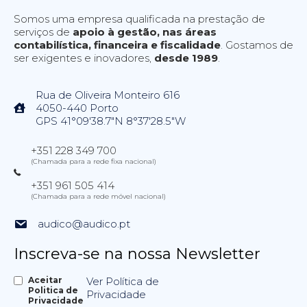
Somos uma empresa qualificada na prestação de
serviços de
apoio à gestão, nas áreas
contabilística, financeira e fiscalidade
. Gostamos de
ser exigentes e inovadores,
desde 1989
.
Rua de Oliveira Monteiro 616
4050-440 Porto
GPS 41°09'38.7"N 8°37'28.5"W
+351 228 349 700
(Chamada para a rede fixa nacional)
+351 961 505 414
(Chamada para a rede móvel nacional)
audico@audico.pt
Inscreva-se na nossa Newsletter
Aceitar
Ver Política de
Politica de
Privacidade
Privacidade