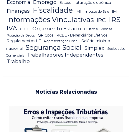
Emprego
Economia
Estado
faturação eletrónica
Fiscalidade
Finanças
IMT
IMI
Imposto do Selo
IRS
Informações Vinculativas
IRC
IVA
Orçamento Estado
OCC
Outros
Pescas
QR Code
RCBE - Beneficiários Efetivos
Proteção da Dados
Salário mínimo
Regulamentos UE
Representação Fiscal
Segurança Social
Simplex
nacional
Sociedades
Trabalhadores Independentes
Comerciais
Trabalho
Notícias Relacionadas