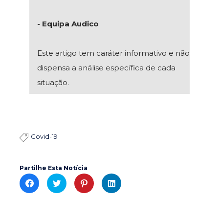
- Equipa Audico
Este artigo tem caráter informativo e não
dispensa a análise específica de cada
situação.
Covid-19

Partilhe Esta Notícia
C
C
C
C
l
l
l
l
i
i
i
i
c
c
c
c
k
k
k
k
t
t
t
t
o
o
o
o