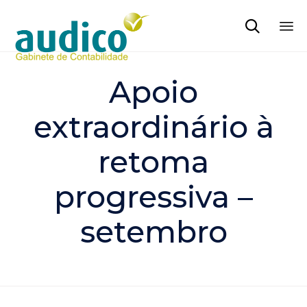

Sk
to
Apoio
co
extraordinário à
retoma
progressiva –
setembro