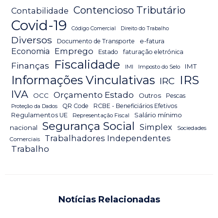
Contencioso Tributário
Contabilidade
Covid-19
Código Comercial
Direito do Trabalho
Diversos
Documento de Transporte
e-fatura
Emprego
Economia
Estado
faturação eletrónica
Fiscalidade
Finanças
IMT
IMI
Imposto do Selo
IRS
Informações Vinculativas
IRC
IVA
Orçamento Estado
OCC
Outros
Pescas
QR Code
RCBE - Beneficiários Efetivos
Proteção da Dados
Salário mínimo
Regulamentos UE
Representação Fiscal
Segurança Social
Simplex
nacional
Sociedades
Trabalhadores Independentes
Comerciais
Trabalho
Notícias Relacionadas