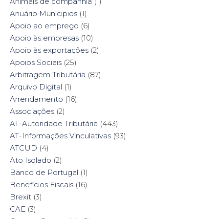
n
e
n
n
Animais de companhia
(1)
e
w
n
e
w
w
e
w
Anuário Munícipios
(1)
w
i
w
w
i
n
w
i
Apoio ao emprego
(6)
n
d
i
n
d
o
n
d
Apoio às empresas
(10)
o
w
d
o
w
)
o
w
Apoio às exportações
(2)
)
w
)
)
Apoios Sociais
(25)
Arbitragem Tributária
(87)
Arquivo Digital
(1)
Arrendamento
(16)
Associações
(2)
AT-Autoridade Tributária
(443)
AT-Informações Vinculativas
(93)
ATCUD
(4)
Ato Isolado
(2)
Banco de Portugal
(1)
Benefícios Fiscais
(16)
Brexit
(3)
CAE
(3)