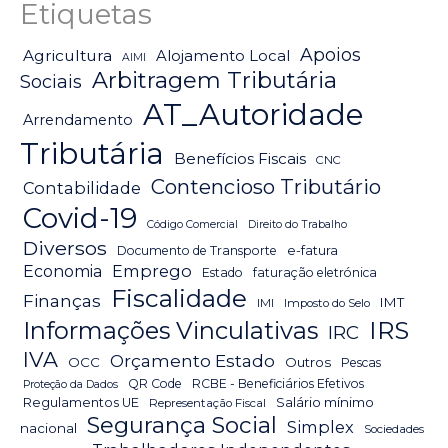
Etiquetas
Apoios
Agricultura
Alojamento Local
AIMI
Arbitragem Tributária
Sociais
AT_Autoridade
Arrendamento
Tributária
Benefícios Fiscais
CNC
Contencioso Tributário
Contabilidade
Covid-19
Código Comercial
Direito do Trabalho
Diversos
Documento de Transporte
e-fatura
Emprego
Economia
Estado
faturação eletrónica
Fiscalidade
Finanças
IMT
IMI
Imposto do Selo
IRS
Informações Vinculativas
IRC
IVA
Orçamento Estado
OCC
Outros
Pescas
QR Code
RCBE - Beneficiários Efetivos
Proteção da Dados
Salário mínimo
Regulamentos UE
Representação Fiscal
Segurança Social
Simplex
nacional
Sociedades