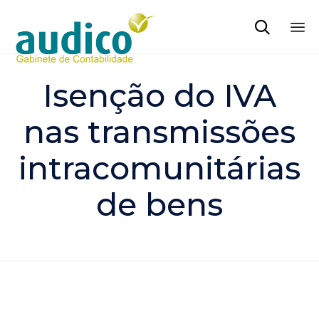

Sk
to
Isenção do IVA
co
nas transmissões
intracomunitárias
de bens