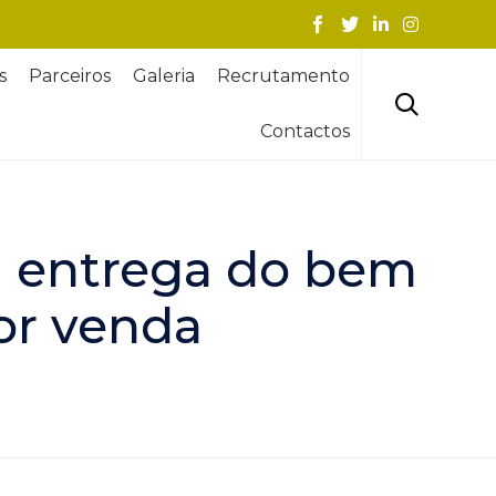
Skip
s
Parceiros
Galeria
Recrutamento
to
content

Contactos
da entrega do bem
or venda