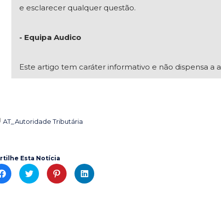
e esclarecer qualquer questão.
- Equipa Audico
Este artigo tem caráter informativo e não dispensa a a
AT_Autoridade Tributária

rtilhe Esta Notícia
C
C
C
C
l
l
l
l
i
i
i
i
c
c
c
c
k
k
k
k
t
t
t
t
o
o
o
o
s
s
s
s
h
h
h
h