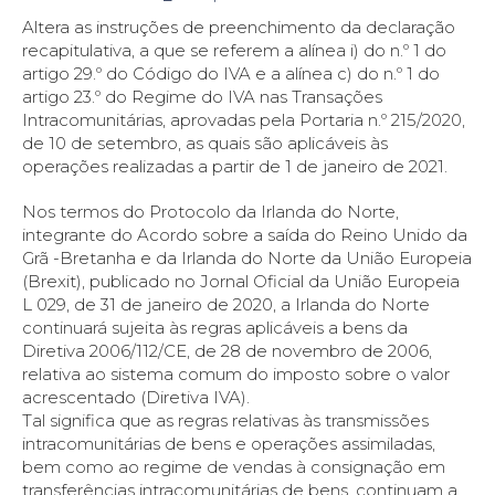
Altera as instruções de preenchimento da declaração
recapitulativa, a que se referem a alínea i) do n.º 1 do
artigo 29.º do Código do IVA e a alínea c) do n.º 1 do
artigo 23.º do Regime do IVA nas Transações
Intracomunitárias, aprovadas pela Portaria n.º 215/2020,
de 10 de setembro, as quais são aplicáveis às
operações realizadas a partir de 1 de janeiro de 2021.
Nos termos do Protocolo da Irlanda do Norte,
integrante do Acordo sobre a saída do Reino Unido da
Grã -Bretanha e da Irlanda do Norte da União Europeia
(Brexit), publicado no Jornal Oficial da União Europeia
L 029, de 31 de janeiro de 2020, a Irlanda do Norte
continuará sujeita às regras aplicáveis a bens da
Diretiva 2006/112/CE, de 28 de novembro de 2006,
relativa ao sistema comum do imposto sobre o valor
acrescentado (Diretiva IVA).
Tal significa que as regras relativas às transmissões
intracomunitárias de bens e operações assimiladas,
bem como ao regime de vendas à consignação em
transferências intracomunitárias de bens, continuam a