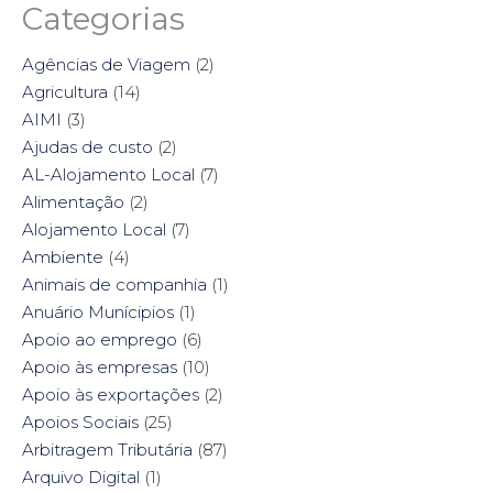
a
a
a
a
Categorias
r
r
r
r
e
e
e
e
o
o
o
o
n
n
n
n
Agências de Viagem
(2)
F
T
P
L
a
w
i
i
Agricultura
(14)
c
i
n
n
e
t
t
k
AIMI
(3)
b
t
e
e
o
e
r
d
Ajudas de custo
(2)
o
r
e
I
k
(
s
n
AL-Alojamento Local
(7)
(
O
t
(
O
p
(
O
Alimentação
(2)
p
e
O
p
e
n
p
e
Alojamento Local
(7)
n
s
e
n
s
i
n
s
Ambiente
i
(4)
n
s
i
n
n
i
n
n
e
n
n
Animais de companhia
(1)
e
w
n
e
w
w
e
w
Anuário Munícipios
(1)
w
i
w
w
i
n
w
i
Apoio ao emprego
(6)
n
d
i
n
d
o
n
d
Apoio às empresas
(10)
o
w
d
o
w
)
o
w
Apoio às exportações
(2)
)
w
)
)
Apoios Sociais
(25)
Arbitragem Tributária
(87)
Arquivo Digital
(1)