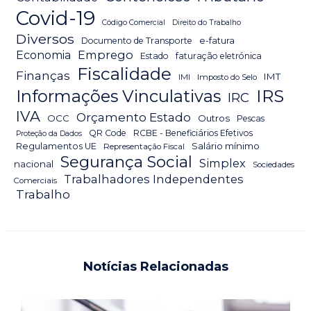
Covid-19
Código Comercial
Direito do Trabalho
Diversos
Documento de Transporte
e-fatura
Emprego
Economia
Estado
faturação eletrónica
Fiscalidade
Finanças
IMT
IMI
Imposto do Selo
IRS
Informações Vinculativas
IRC
IVA
Orçamento Estado
OCC
Outros
Pescas
QR Code
RCBE - Beneficiários Efetivos
Proteção da Dados
Salário mínimo
Regulamentos UE
Representação Fiscal
Segurança Social
Simplex
nacional
Sociedades
Trabalhadores Independentes
Comerciais
Trabalho
Notícias Relacionadas