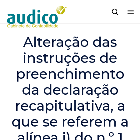

Sk
to
Alteração das
co
instruções de
preenchimento
da declaração
recapitulativa, a
que se referem a
alínea i) do n.º 1