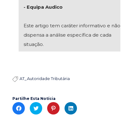
- Equipa Audico
Este artigo tem caráter informativo e não
dispensa a análise específica de cada
situação.
AT_Autoridade Tributária

Partilhe Esta Notícia
C
C
C
C
l
l
l
l
i
i
i
i
c
c
c
c
k
k
k
k
t
t
t
t
o
o
o
o
s
s
s
s
h
h
h
h