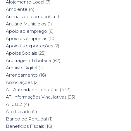
Alojamento Local
(7)
n
s
e
n
s
i
n
s
Ambiente
i
(4)
n
s
i
n
n
i
n
n
e
n
n
Animais de companhia
(1)
e
w
n
e
w
w
e
w
Anuário Munícipios
(1)
w
i
w
w
i
n
w
i
Apoio ao emprego
(6)
n
d
i
n
d
o
n
d
Apoio às empresas
(10)
o
w
d
o
w
)
o
w
Apoio às exportações
(2)
)
w
)
)
Apoios Sociais
(25)
Arbitragem Tributária
(87)
Arquivo Digital
(1)
Arrendamento
(16)
Associações
(2)
AT-Autoridade Tributária
(443)
AT-Informações Vinculativas
(93)
ATCUD
(4)
Ato Isolado
(2)
Banco de Portugal
(1)
Benefícios Fiscais
(16)