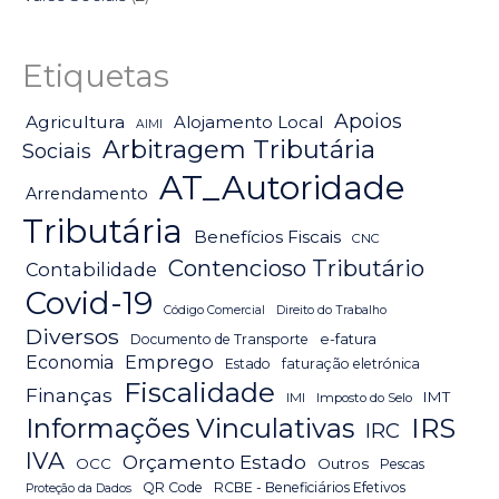
Etiquetas
Apoios
Agricultura
Alojamento Local
AIMI
Arbitragem Tributária
Sociais
AT_Autoridade
Arrendamento
Tributária
Benefícios Fiscais
CNC
Contencioso Tributário
Contabilidade
Covid-19
Código Comercial
Direito do Trabalho
Diversos
Documento de Transporte
e-fatura
Emprego
Economia
Estado
faturação eletrónica
Fiscalidade
Finanças
IMT
IMI
Imposto do Selo
IRS
Informações Vinculativas
IRC
IVA
Orçamento Estado
OCC
Outros
Pescas
QR Code
RCBE - Beneficiários Efetivos
Proteção da Dados