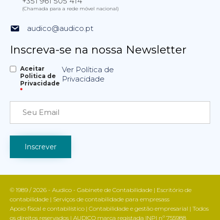
+351 961 505 414
(Chamada para a rede móvel nacional)
audico@audico.pt
Inscreva-se na nossa Newsletter
Aceitar
Ver Política de
Politica de
Privacidade
Privacidade
*
© 1989 / 2026 - Audico - Gabinete de Contabilidade | Escritório de
contabilidade | Serviços de contabilidade para empresass
Apoio fiscal e contabilístico | Contabilidade e gestão empresarial | Todos
os direitos reservados | AUDICO marca registada INPI nº 755988