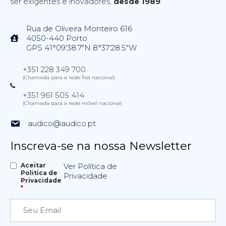
ser exigentes e inovadores,
desde 1989
.
Rua de Oliveira Monteiro 616
4050-440 Porto
GPS 41°09'38.7"N 8°37'28.5"W
+351 228 349 700
(Chamada para a rede fixa nacional)
+351 961 505 414
(Chamada para a rede móvel nacional)
audico@audico.pt
Inscreva-se na nossa Newsletter
Aceitar
Ver Política de
Politica de
Privacidade
Privacidade
*