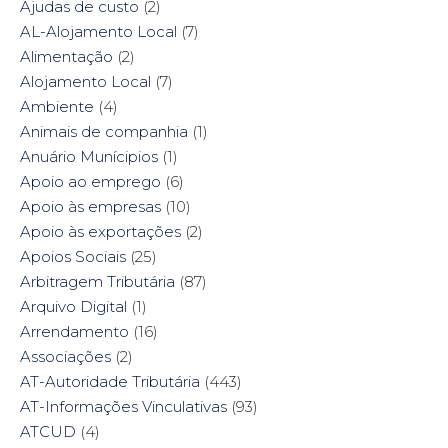
Ajudas de custo
(2)
o
r
e
I
k
(
s
n
AL-Alojamento Local
(7)
(
O
t
(
O
p
(
O
Alimentação
(2)
p
e
O
p
e
n
p
e
Alojamento Local
(7)
n
s
e
n
s
i
n
s
Ambiente
i
(4)
n
s
i
n
n
i
n
n
e
n
n
Animais de companhia
(1)
e
w
n
e
w
w
e
w
Anuário Munícipios
(1)
w
i
w
w
i
n
w
i
Apoio ao emprego
(6)
n
d
i
n
d
o
n
d
Apoio às empresas
(10)
o
w
d
o
w
)
o
w
Apoio às exportações
(2)
)
w
)
)
Apoios Sociais
(25)
Arbitragem Tributária
(87)
Arquivo Digital
(1)
Arrendamento
(16)
Associações
(2)
AT-Autoridade Tributária
(443)
AT-Informações Vinculativas
(93)
ATCUD
(4)