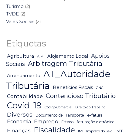
Turismo
(2)
TVDE
(2)
Vales Sociais
(2)
Etiquetas
Apoios
Agricultura
Alojamento Local
AIMI
Arbitragem Tributária
Sociais
AT_Autoridade
Arrendamento
Tributária
Benefícios Fiscais
CNC
Contencioso Tributário
Contabilidade
Covid-19
Código Comercial
Direito do Trabalho
Diversos
Documento de Transporte
e-fatura
Emprego
Economia
Estado
faturação eletrónica
Fiscalidade
Finanças
IMT
IMI
Imposto do Selo