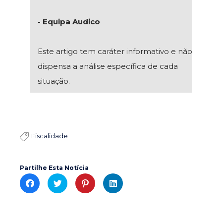
- Equipa Audico
Este artigo tem caráter informativo e não
dispensa a análise específica de cada
situação.
Fiscalidade

Partilhe Esta Notícia
C
C
C
C
l
l
l
l
i
i
i
i
c
c
c
c
k
k
k
k
t
t
t
t
o
o
o
o