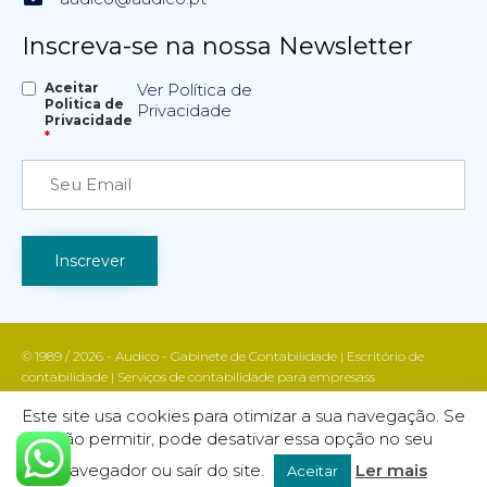
Inscreva-se na nossa Newsletter
Aceitar
Ver Política de
Politica de
Privacidade
Privacidade
*
© 1989 / 2026 - Audico - Gabinete de Contabilidade | Escritório de
contabilidade | Serviços de contabilidade para empresass
Apoio fiscal e contabilístico | Contabilidade e gestão empresarial | Todos
Este site usa cookies para otimizar a sua navegação. Se
os direitos reservados | AUDICO marca registada INPI nº 755988
não permitir, pode desativar essa opção no seu
Política de Privacidade
| DESIGN & CODE BY:
FINALWEBSITE
navegador ou saír do site.
Ler mais
Aceitar