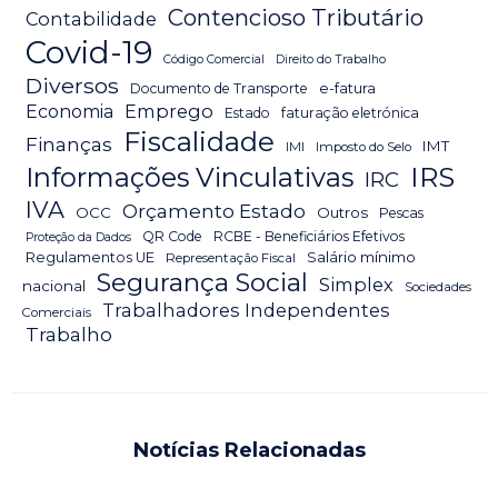
Contencioso Tributário
Contabilidade
Covid-19
Código Comercial
Direito do Trabalho
Diversos
Documento de Transporte
e-fatura
Emprego
Economia
Estado
faturação eletrónica
Fiscalidade
Finanças
IMT
IMI
Imposto do Selo
IRS
Informações Vinculativas
IRC
IVA
Orçamento Estado
OCC
Outros
Pescas
QR Code
RCBE - Beneficiários Efetivos
Proteção da Dados
Salário mínimo
Regulamentos UE
Representação Fiscal
Segurança Social
Simplex
nacional
Sociedades
Trabalhadores Independentes
Comerciais
Trabalho
Notícias Relacionadas