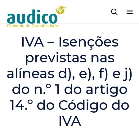

Sk
to
IVA – Isenções
co
previstas nas
alíneas d), e), f) e j)
do n.º 1 do artigo
14.º do Código do
IVA