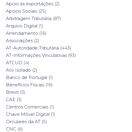
w
)
o
w
Apoio às exportações
(2)
)
w
)
)
Apoios Sociais
(25)
Arbitragem Tributária
(87)
Arquivo Digital
(1)
Arrendamento
(16)
Associações
(2)
AT-Autoridade Tributária
(443)
AT-Informações Vinculativas
(93)
ATCUD
(4)
Ato Isolado
(2)
Banco de Portugal
(1)
Benefícios Fiscais
(16)
Brexit
(3)
CAE
(3)
Centros Comerciais
(1)
Chave Móvel Digital
(1)
Circulares da AT
(5)
CNC
(6)