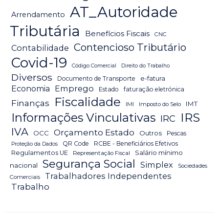
AT_Autoridade
Arrendamento
Tributária
Benefícios Fiscais
CNC
Contencioso Tributário
Contabilidade
Covid-19
Código Comercial
Direito do Trabalho
Diversos
Documento de Transporte
e-fatura
Emprego
Economia
Estado
faturação eletrónica
Fiscalidade
Finanças
IMT
IMI
Imposto do Selo
IRS
Informações Vinculativas
IRC
IVA
Orçamento Estado
OCC
Outros
Pescas
QR Code
RCBE - Beneficiários Efetivos
Proteção da Dados
Salário mínimo
Regulamentos UE
Representação Fiscal
Segurança Social
Simplex
nacional
Sociedades
Trabalhadores Independentes
Comerciais
Trabalho