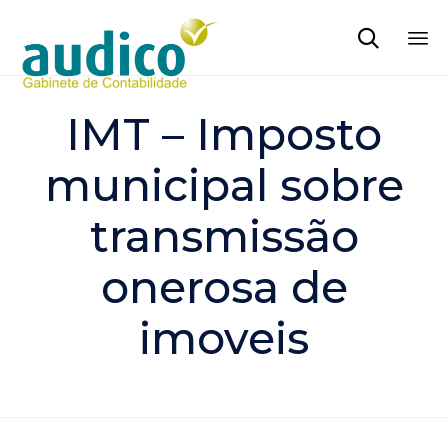

Sk
to
IMT – Imposto
co
municipal sobre
transmissão
onerosa de
imoveis