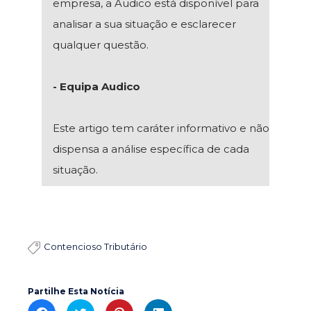
empresa, a Audico está disponível para
analisar a sua situação e esclarecer
qualquer questão.
- Equipa Audico
Este artigo tem caráter informativo e não
dispensa a análise específica de cada
situação.
Contencioso Tributário

Partilhe Esta Notícia
C
C
C
C