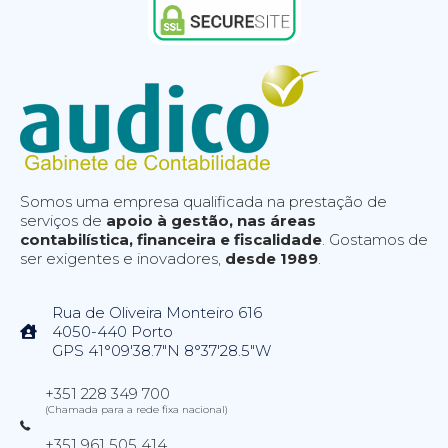
Somos uma empresa qualificada na prestação de
serviços de
apoio à gestão, nas áreas
contabilística, financeira e fiscalidade
. Gostamos de
ser exigentes e inovadores,
desde 1989
.
Rua de Oliveira Monteiro 616
4050-440 Porto
GPS 41°09'38.7"N 8°37'28.5"W
+351 228 349 700
(Chamada para a rede fixa nacional)
+351 961 505 414