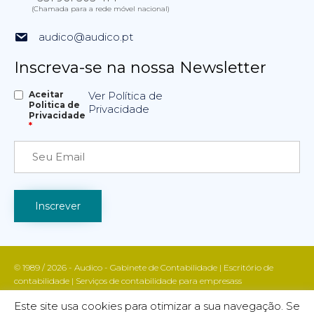
(Chamada para a rede móvel nacional)
audico@audico.pt
Inscreva-se na nossa Newsletter
Aceitar
Ver Política de
Politica de
Privacidade
Privacidade
*
© 1989 / 2026 - Audico - Gabinete de Contabilidade | Escritório de
contabilidade | Serviços de contabilidade para empresass
Apoio fiscal e contabilístico | Contabilidade e gestão empresarial | Todos
Este site usa cookies para otimizar a sua navegação. Se
os direitos reservados | AUDICO marca registada INPI nº 755988