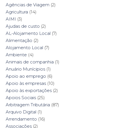
n
n
n
n
Agências de Viagem
(2)
F
T
P
L
a
w
i
i
Agricultura
(14)
c
i
n
n
e
t
t
k
AIMI
(3)
b
t
e
e
o
e
r
d
Ajudas de custo
(2)
o
r
e
I
k
(
s
n
AL-Alojamento Local
(7)
(
O
t
(
O
p
(
O
Alimentação
(2)
p
e
O
p
e
n
p
e
Alojamento Local
(7)
n
s
e
n
s
i
n
s
Ambiente
i
(4)
n
s
i
n
n
i
n
n
e
n
n
Animais de companhia
(1)
e
w
n
e
w
w
e
w
Anuário Munícipios
(1)
w
i
w
w
i
n
w
i
Apoio ao emprego
(6)
n
d
i
n
d
o
n
d
Apoio às empresas
(10)
o
w
d
o
w
)
o
w
Apoio às exportações
(2)
)
w
)
)
Apoios Sociais
(25)
Arbitragem Tributária
(87)
Arquivo Digital
(1)
Arrendamento
(16)
Associações
(2)