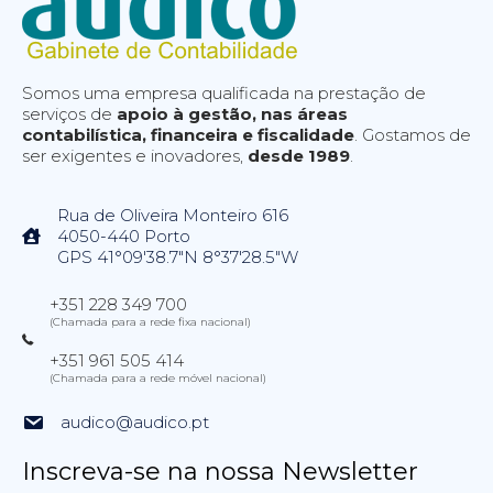
Somos uma empresa qualificada na prestação de
serviços de
apoio à gestão, nas áreas
contabilística, financeira e fiscalidade
. Gostamos de
ser exigentes e inovadores,
desde 1989
.
Rua de Oliveira Monteiro 616
4050-440 Porto
GPS 41°09'38.7"N 8°37'28.5"W
+351 228 349 700
(Chamada para a rede fixa nacional)
+351 961 505 414
(Chamada para a rede móvel nacional)
audico@audico.pt
Inscreva-se na nossa Newsletter