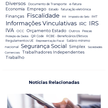
Diversos
Documento de Transporte
e-fatura
Emprego
Economia
Estado
faturação eletrónica
Fiscalidade
Finanças
IMT
IMI
Imposto do Selo
IRS
Informações Vinculativas
IRC
IVA
Orçamento Estado
OCC
Outros
Pescas
QR Code
RCBE - Beneficiários Efetivos
Proteção da Dados
Salário mínimo
Regulamentos UE
Representação Fiscal
Segurança Social
Simplex
nacional
Sociedades
Trabalhadores Independentes
Comerciais
Trabalho
Notícias Relacionadas