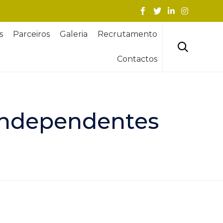
Skip
s
Parceiros
Galeria
Recrutamento
to
content

Contactos
 Independentes