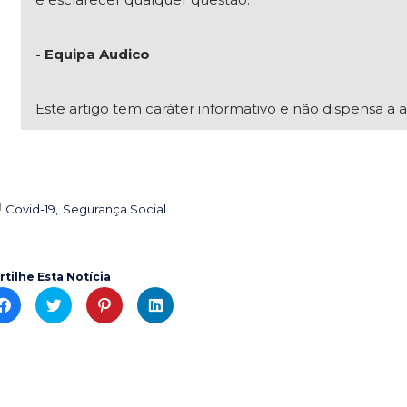
- Equipa Audico
Este artigo tem caráter informativo e não dispensa a a
Covid-19
Segurança Social

rtilhe Esta Notícia
C
C
C
C
l
l
l
l
i
i
i
i
c
c
c
c
k
k
k
k
t
t
t
t
o
o
o
o
s
s
s
s
h
h
h
h
a
a
a
a