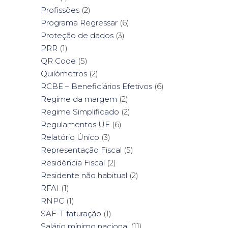
Profissões
(2)
Programa Regressar
(6)
Proteção de dados
(3)
PRR
(1)
QR Code
(5)
Quilómetros
(2)
RCBE – Beneficiários Efetivos
(6)
Regime da margem
(2)
Regime Simplificado
(2)
Regulamentos UE
(6)
Relatório Único
(3)
Representação Fiscal
(5)
Residência Fiscal
(2)
Residente não habitual
(2)
RFAI
(1)
RNPC
(1)
SAF-T faturação
(1)
Salário mínimo nacional
(11)