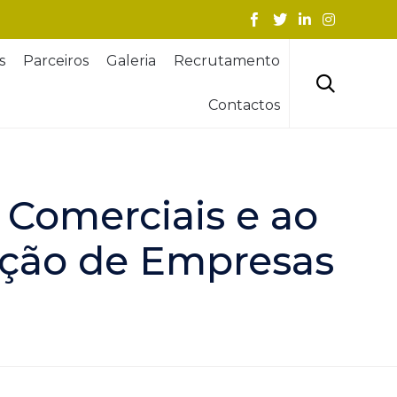
Skip
s
Parceiros
Galeria
Recrutamento
to
content

Contactos
 Comerciais e ao
ação de Empresas