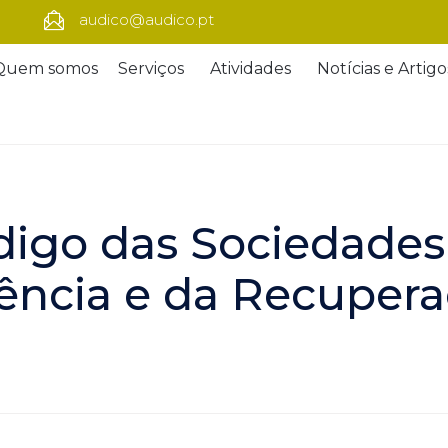
audico@audico.pt
Quem somos
Serviços
Atividades
Notícias e Artigo
digo das Sociedades
vência e da Recuper