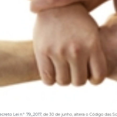
creto Lei n.º 79_2017,
de 30 de junho, altera o Código das S