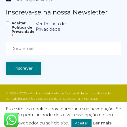
Inscreva-se na nossa Newsletter
Aceitar
Ver Política de
Politica de
Privacidade
Privacidade
*
© 1989 / 2026 - Audico - Gabinete de Contabilidade | Escritório de
contabilidade | Serviços de contabilidade para empresass
Apoio fiscal e contabilístico | Contabilidade e gestão empresarial | Todos
Este site usa cookies para otimizar a sua navegação. Se
os direitos reservados | AUDICO marca registada INPI nº 755988
não permitir, pode desativar essa opção no seu
Política de Privacidade
| DESIGN & CODE BY:
FINALWEBSITE
navegador ou saír do site.
Ler mais
Aceitar