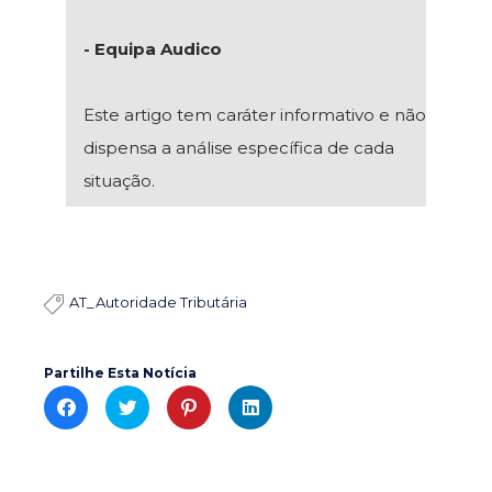
- Equipa Audico
Este artigo tem caráter informativo e não
dispensa a análise específica de cada
situação.
AT_Autoridade Tributária

Partilhe Esta Notícia
C
C
C
C
l
l
l
l
i
i
i
i
c
c
c
c
k
k
k
k
t
t
t
t
o
o
o
o