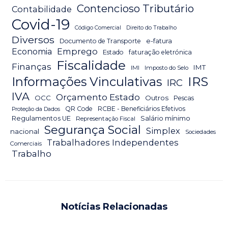
Contencioso Tributário
Contabilidade
Covid-19
Código Comercial
Direito do Trabalho
Diversos
Documento de Transporte
e-fatura
Emprego
Economia
Estado
faturação eletrónica
Fiscalidade
Finanças
IMT
IMI
Imposto do Selo
IRS
Informações Vinculativas
IRC
IVA
Orçamento Estado
OCC
Outros
Pescas
QR Code
RCBE - Beneficiários Efetivos
Proteção da Dados
Salário mínimo
Regulamentos UE
Representação Fiscal
Segurança Social
Simplex
nacional
Sociedades
Trabalhadores Independentes
Comerciais
Trabalho
Notícias Relacionadas