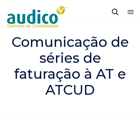

Sk
to
Comunicação de
co
séries de
faturação à AT e
ATCUD