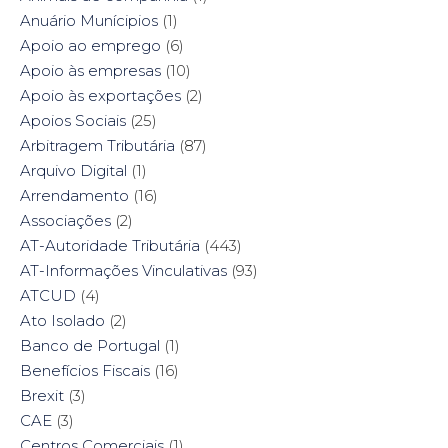
e
w
n
e
w
w
e
w
Anuário Munícipios
(1)
w
i
w
w
i
n
w
i
Apoio ao emprego
(6)
n
d
i
n
d
o
n
d
Apoio às empresas
(10)
o
w
d
o
w
)
o
w
Apoio às exportações
(2)
)
w
)
)
Apoios Sociais
(25)
Arbitragem Tributária
(87)
Arquivo Digital
(1)
Arrendamento
(16)
Associações
(2)
AT-Autoridade Tributária
(443)
AT-Informações Vinculativas
(93)
ATCUD
(4)
Ato Isolado
(2)
Banco de Portugal
(1)
Benefícios Fiscais
(16)
Brexit
(3)
CAE
(3)
Centros Comerciais
(1)