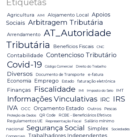
Etiquetas
Apoios
Agricultura
Alojamento Local
AIMI
Arbitragem Tributária
Sociais
AT_Autoridade
Arrendamento
Tributária
Benefícios Fiscais
CNC
Contencioso Tributário
Contabilidade
Covid-19
Código Comercial
Direito do Trabalho
Diversos
Documento de Transporte
e-fatura
Emprego
Economia
Estado
faturação eletrónica
Fiscalidade
Finanças
IMT
IMI
Imposto do Selo
IRS
Informações Vinculativas
IRC
IVA
Orçamento Estado
OCC
Outros
Pescas
QR Code
RCBE - Beneficiários Efetivos
Proteção da Dados
Salário mínimo
Regulamentos UE
Representação Fiscal
Segurança Social
Simplex
nacional
Sociedades
Trabalhadores Independentes
Comerciais