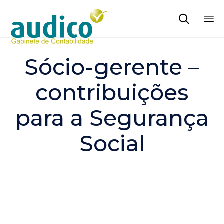

Sk
to
Sócio-gerente –
co
contribuições
para a Segurança
Social