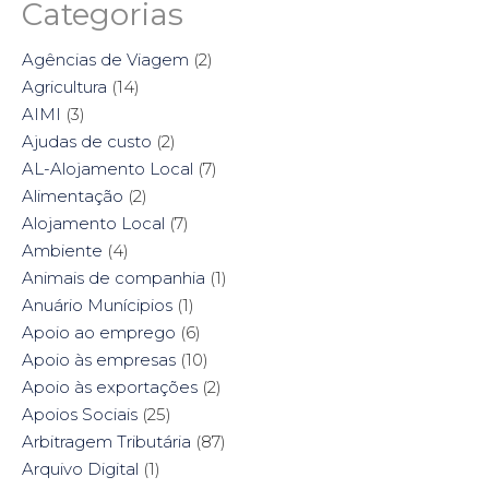
a
a
a
a
Categorias
r
r
r
r
e
e
e
e
o
o
o
o
n
n
n
n
Agências de Viagem
(2)
F
T
P
L
a
w
i
i
Agricultura
(14)
c
i
n
n
e
t
t
k
AIMI
(3)
b
t
e
e
o
e
r
d
Ajudas de custo
(2)
o
r
e
I
k
(
s
n
AL-Alojamento Local
(7)
(
O
t
(
O
p
(
O
Alimentação
(2)
p
e
O
p
e
n
p
e
Alojamento Local
(7)
n
s
e
n
s
i
n
s
Ambiente
i
(4)
n
s
i
n
n
i
n
n
e
n
n
Animais de companhia
(1)
e
w
n
e
w
w
e
w
Anuário Munícipios
(1)
w
i
w
w
i
n
w
i
Apoio ao emprego
(6)
n
d
i
n
d
o
n
d
Apoio às empresas
(10)
o
w
d
o
w
)
o
w
Apoio às exportações
(2)
)
w
)
)
Apoios Sociais
(25)
Arbitragem Tributária
(87)
Arquivo Digital
(1)