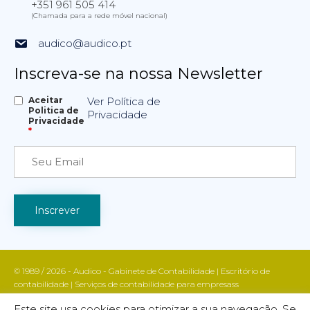
+351 961 505 414
(Chamada para a rede móvel nacional)
audico@audico.pt
Inscreva-se na nossa Newsletter
Aceitar
Ver Política de
Politica de
Privacidade
Privacidade
*
© 1989 / 2026 - Audico - Gabinete de Contabilidade | Escritório de
contabilidade | Serviços de contabilidade para empresass
Apoio fiscal e contabilístico | Contabilidade e gestão empresarial | Todos
Este site usa cookies para otimizar a sua navegação. Se