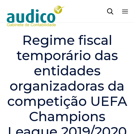

Sk
to
Regime fiscal
co
temporário das
entidades
organizadoras da
competição UEFA
Champions
League 2019/2020