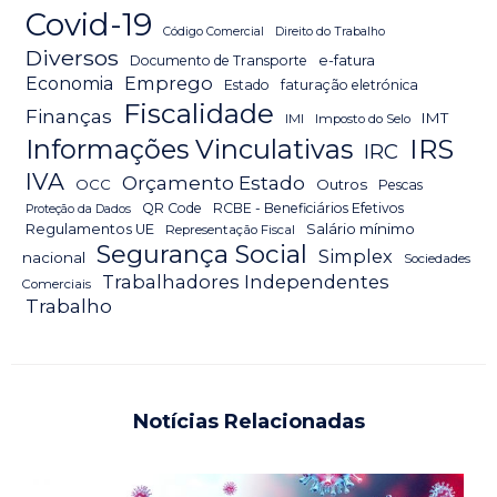
Covid-19
Código Comercial
Direito do Trabalho
Diversos
Documento de Transporte
e-fatura
Emprego
Economia
Estado
faturação eletrónica
Fiscalidade
Finanças
IMT
IMI
Imposto do Selo
IRS
Informações Vinculativas
IRC
IVA
Orçamento Estado
OCC
Outros
Pescas
QR Code
RCBE - Beneficiários Efetivos
Proteção da Dados
Salário mínimo
Regulamentos UE
Representação Fiscal
Segurança Social
Simplex
nacional
Sociedades
Trabalhadores Independentes
Comerciais
Trabalho
Notícias Relacionadas