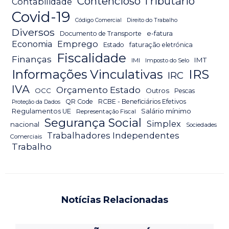
Contencioso Tributário
Contabilidade
Covid-19
Código Comercial
Direito do Trabalho
Diversos
Documento de Transporte
e-fatura
Emprego
Economia
Estado
faturação eletrónica
Fiscalidade
Finanças
IMT
IMI
Imposto do Selo
IRS
Informações Vinculativas
IRC
IVA
Orçamento Estado
OCC
Outros
Pescas
QR Code
RCBE - Beneficiários Efetivos
Proteção da Dados
Salário mínimo
Regulamentos UE
Representação Fiscal
Segurança Social
Simplex
nacional
Sociedades
Trabalhadores Independentes
Comerciais
Trabalho
Notícias Relacionadas