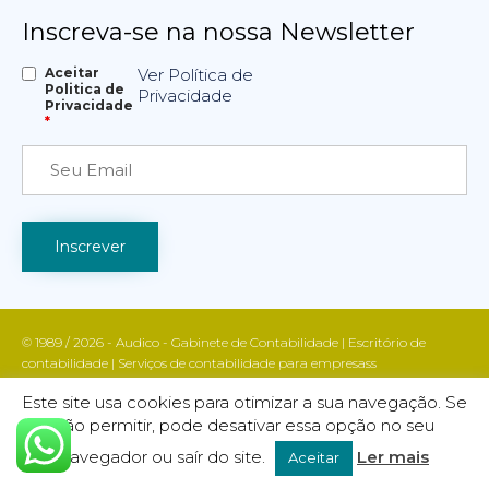
Inscreva-se na nossa Newsletter
Aceitar
Ver Política de
Politica de
Privacidade
Privacidade
*
© 1989 / 2026 - Audico - Gabinete de Contabilidade | Escritório de
contabilidade | Serviços de contabilidade para empresass
Apoio fiscal e contabilístico | Contabilidade e gestão empresarial | Todos
Este site usa cookies para otimizar a sua navegação. Se
os direitos reservados | AUDICO marca registada INPI nº 755988
não permitir, pode desativar essa opção no seu
Política de Privacidade
| DESIGN & CODE BY:
FINALWEBSITE
navegador ou saír do site.
Ler mais
Aceitar