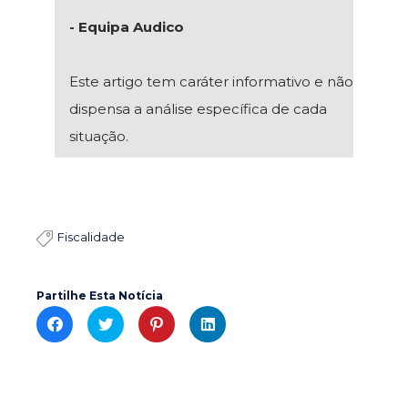
- Equipa Audico
Este artigo tem caráter informativo e não
dispensa a análise específica de cada
situação.
Fiscalidade

Partilhe Esta Notícia
C
C
C
C
l
l
l
l
i
i
i
i
c
c
c
c
k
k
k
k
t
t
t
t
o
o
o
o
s
s
s
s
h
h
h
h