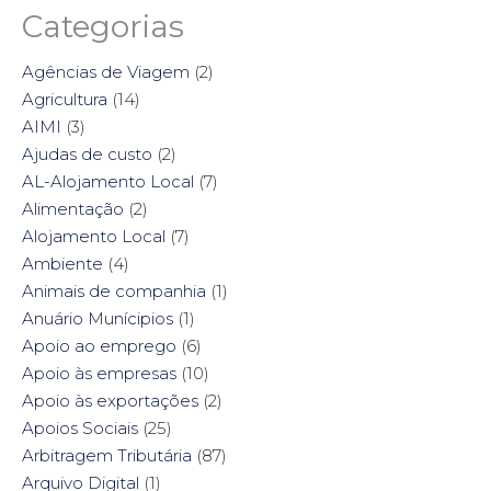
a
a
a
a
Categorias
r
r
r
r
e
e
e
e
o
o
o
o
n
n
n
n
Agências de Viagem
(2)
F
T
P
L
a
w
i
i
Agricultura
(14)
c
i
n
n
e
t
t
k
AIMI
(3)
b
t
e
e
o
e
r
d
Ajudas de custo
(2)
o
r
e
I
k
(
s
n
AL-Alojamento Local
(7)
(
O
t
(
O
p
(
O
Alimentação
(2)
p
e
O
p
e
n
p
e
Alojamento Local
(7)
n
s
e
n
s
i
n
s
Ambiente
i
(4)
n
s
i
n
n
i
n
n
e
n
n
Animais de companhia
(1)
e
w
n
e
w
w
e
w
Anuário Munícipios
(1)
w
i
w
w
i
n
w
i
Apoio ao emprego
(6)
n
d
i
n
d
o
n
d
Apoio às empresas
(10)
o
w
d
o
w
)
o
w
Apoio às exportações
(2)
)
w
)
)
Apoios Sociais
(25)
Arbitragem Tributária
(87)
Arquivo Digital
(1)