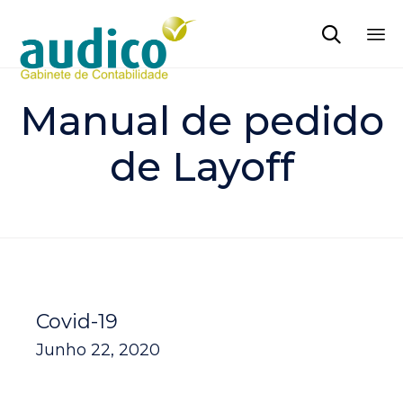

Sk
to
Manual de pedido
co
de Layoff
Covid-19
Junho 22, 2020