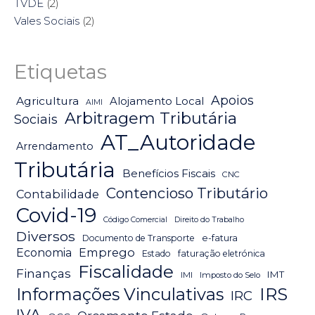
TVDE
(2)
Vales Sociais
(2)
Etiquetas
Apoios
Agricultura
Alojamento Local
AIMI
Arbitragem Tributária
Sociais
AT_Autoridade
Arrendamento
Tributária
Benefícios Fiscais
CNC
Contencioso Tributário
Contabilidade
Covid-19
Código Comercial
Direito do Trabalho
Diversos
Documento de Transporte
e-fatura
Emprego
Economia
Estado
faturação eletrónica
Fiscalidade
Finanças
IMT
IMI
Imposto do Selo
IRS
Informações Vinculativas
IRC
IVA