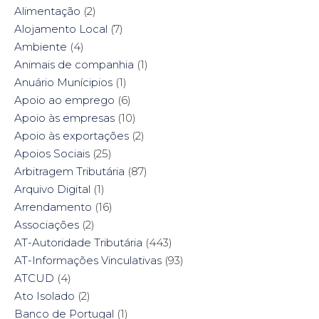
O
p
(
O
Alimentação
(2)
p
e
O
p
e
n
p
e
Alojamento Local
(7)
n
s
e
n
s
i
n
s
Ambiente
i
(4)
n
s
i
n
n
i
n
n
e
n
n
Animais de companhia
(1)
e
w
n
e
w
w
e
w
Anuário Munícipios
(1)
w
i
w
w
i
n
w
i
Apoio ao emprego
(6)
n
d
i
n
d
o
n
d
Apoio às empresas
(10)
o
w
d
o
w
)
o
w
Apoio às exportações
(2)
)
w
)
)
Apoios Sociais
(25)
Arbitragem Tributária
(87)
Arquivo Digital
(1)
Arrendamento
(16)
Associações
(2)
AT-Autoridade Tributária
(443)
AT-Informações Vinculativas
(93)
ATCUD
(4)
Ato Isolado
(2)
Banco de Portugal
(1)