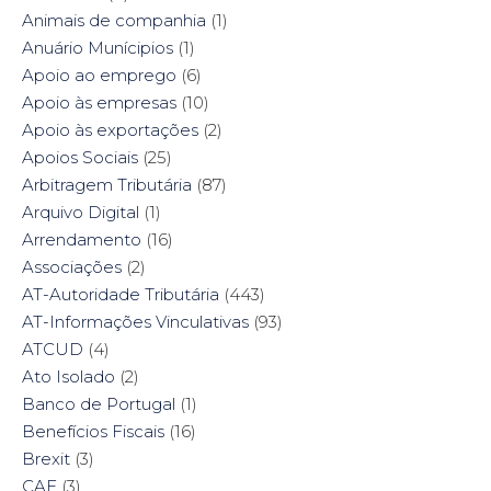
n
n
i
n
n
e
n
n
Animais de companhia
(1)
e
w
n
e
w
w
e
w
Anuário Munícipios
(1)
w
i
w
w
i
n
w
i
Apoio ao emprego
(6)
n
d
i
n
d
o
n
d
Apoio às empresas
(10)
o
w
d
o
w
)
o
w
Apoio às exportações
(2)
)
w
)
)
Apoios Sociais
(25)
Arbitragem Tributária
(87)
Arquivo Digital
(1)
Arrendamento
(16)
Associações
(2)
AT-Autoridade Tributária
(443)
AT-Informações Vinculativas
(93)
ATCUD
(4)
Ato Isolado
(2)
Banco de Portugal
(1)
Benefícios Fiscais
(16)
Brexit
(3)
CAE
(3)