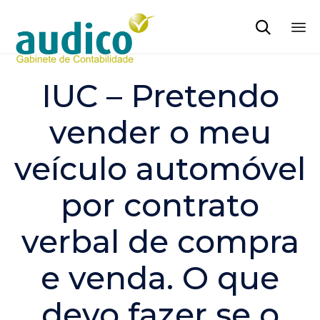

Sk
to
IUC – Pretendo
co
vender o meu
veículo automóvel
por contrato
verbal de compra
e venda. O que
devo fazer se o