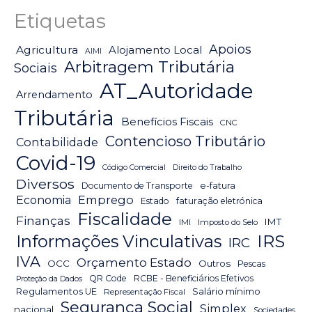
Etiquetas
Apoios
Agricultura
Alojamento Local
AIMI
Arbitragem Tributária
Sociais
AT_Autoridade
Arrendamento
Tributária
Benefícios Fiscais
CNC
Contencioso Tributário
Contabilidade
Covid-19
Código Comercial
Direito do Trabalho
Diversos
Documento de Transporte
e-fatura
Emprego
Economia
Estado
faturação eletrónica
Fiscalidade
Finanças
IMT
IMI
Imposto do Selo
IRS
Informações Vinculativas
IRC
IVA
Orçamento Estado
OCC
Outros
Pescas
QR Code
RCBE - Beneficiários Efetivos
Proteção da Dados
Salário mínimo
Regulamentos UE
Representação Fiscal
Segurança Social
Simplex
nacional
Sociedades