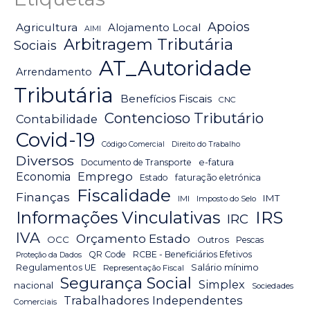
Apoios
Agricultura
Alojamento Local
AIMI
Arbitragem Tributária
Sociais
AT_Autoridade
Arrendamento
Tributária
Benefícios Fiscais
CNC
Contencioso Tributário
Contabilidade
Covid-19
Código Comercial
Direito do Trabalho
Diversos
Documento de Transporte
e-fatura
Emprego
Economia
Estado
faturação eletrónica
Fiscalidade
Finanças
IMT
IMI
Imposto do Selo
IRS
Informações Vinculativas
IRC
IVA
Orçamento Estado
OCC
Outros
Pescas
QR Code
RCBE - Beneficiários Efetivos
Proteção da Dados
Salário mínimo
Regulamentos UE
Representação Fiscal
Segurança Social
Simplex
nacional
Sociedades
Trabalhadores Independentes
Comerciais