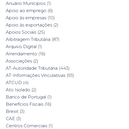
w
w
e
w
Anuário Munícipios
(1)
w
i
w
w
i
n
w
i
Apoio ao emprego
(6)
n
d
i
n
d
o
n
d
Apoio às empresas
(10)
o
w
d
o
w
)
o
w
Apoio às exportações
(2)
)
w
)
)
Apoios Sociais
(25)
Arbitragem Tributária
(87)
Arquivo Digital
(1)
Arrendamento
(16)
Associações
(2)
AT-Autoridade Tributária
(443)
AT-Informações Vinculativas
(93)
ATCUD
(4)
Ato Isolado
(2)
Banco de Portugal
(1)
Benefícios Fiscais
(16)
Brexit
(3)
CAE
(3)
Centros Comerciais
(1)