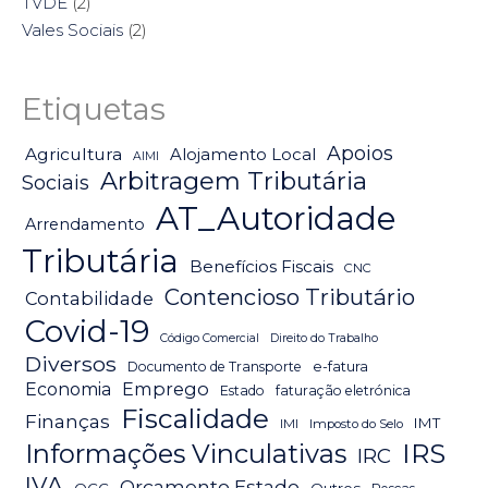
TVDE
(2)
Vales Sociais
(2)
Etiquetas
Apoios
Agricultura
Alojamento Local
AIMI
Arbitragem Tributária
Sociais
AT_Autoridade
Arrendamento
Tributária
Benefícios Fiscais
CNC
Contencioso Tributário
Contabilidade
Covid-19
Código Comercial
Direito do Trabalho
Diversos
Documento de Transporte
e-fatura
Emprego
Economia
Estado
faturação eletrónica
Fiscalidade
Finanças
IMT
IMI
Imposto do Selo
IRS
Informações Vinculativas
IRC
IVA
Orçamento Estado