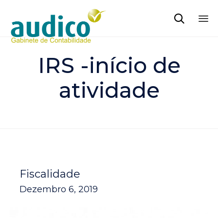

Sk
to
IRS -início de
co
atividade
Fiscalidade
Dezembro 6, 2019