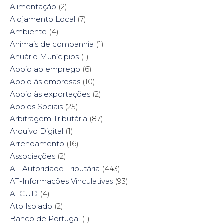
O
p
(
O
Alimentação
(2)
p
e
O
p
e
n
p
e
Alojamento Local
(7)
n
s
e
n
s
i
n
s
Ambiente
i
(4)
n
s
i
n
n
i
n
n
e
n
n
Animais de companhia
(1)
e
w
n
e
w
w
e
w
Anuário Munícipios
(1)
w
i
w
w
i
n
w
i
Apoio ao emprego
(6)
n
d
i
n
d
o
n
d
Apoio às empresas
(10)
o
w
d
o
w
)
o
w
Apoio às exportações
(2)
)
w
)
)
Apoios Sociais
(25)
Arbitragem Tributária
(87)
Arquivo Digital
(1)
Arrendamento
(16)
Associações
(2)
AT-Autoridade Tributária
(443)
AT-Informações Vinculativas
(93)
ATCUD
(4)
Ato Isolado
(2)
Banco de Portugal
(1)