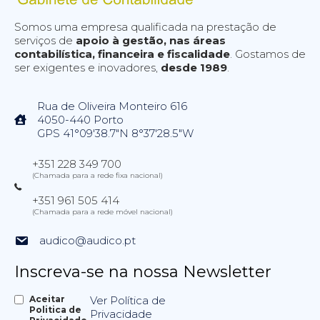
Somos uma empresa qualificada na prestação de
serviços de
apoio à gestão, nas áreas
contabilística, financeira e fiscalidade
. Gostamos de
ser exigentes e inovadores,
desde 1989
.
Rua de Oliveira Monteiro 616
4050-440 Porto
GPS 41°09'38.7"N 8°37'28.5"W
+351 228 349 700
(Chamada para a rede fixa nacional)
+351 961 505 414
(Chamada para a rede móvel nacional)
audico@audico.pt
Inscreva-se na nossa Newsletter
Aceitar
Ver Política de
Politica de
Privacidade