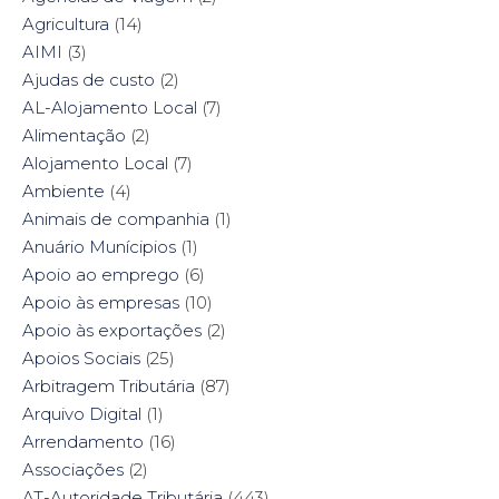
F
T
P
L
a
w
i
i
Agricultura
(14)
c
i
n
n
e
t
t
k
AIMI
(3)
b
t
e
e
o
e
r
d
Ajudas de custo
(2)
o
r
e
I
k
(
s
n
AL-Alojamento Local
(7)
(
O
t
(
O
p
(
O
Alimentação
(2)
p
e
O
p
e
n
p
e
Alojamento Local
(7)
n
s
e
n
s
i
n
s
Ambiente
i
(4)
n
s
i
n
n
i
n
n
e
n
n
Animais de companhia
(1)
e
w
n
e
w
w
e
w
Anuário Munícipios
(1)
w
i
w
w
i
n
w
i
Apoio ao emprego
(6)
n
d
i
n
d
o
n
d
Apoio às empresas
(10)
o
w
d
o
w
)
o
w
Apoio às exportações
(2)
)
w
)
)
Apoios Sociais
(25)
Arbitragem Tributária
(87)
Arquivo Digital
(1)
Arrendamento
(16)
Associações
(2)
AT-Autoridade Tributária
(443)