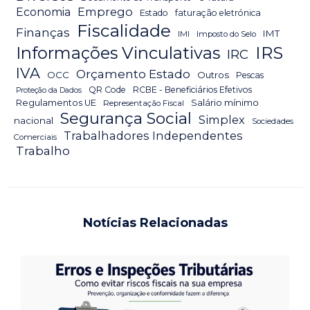
Emprego
Economia
Estado
faturação eletrónica
Fiscalidade
Finanças
IMT
IMI
Imposto do Selo
IRS
Informações Vinculativas
IRC
IVA
Orçamento Estado
OCC
Outros
Pescas
QR Code
RCBE - Beneficiários Efetivos
Proteção da Dados
Salário mínimo
Regulamentos UE
Representação Fiscal
Segurança Social
Simplex
nacional
Sociedades
Trabalhadores Independentes
Comerciais
Trabalho
Notícias Relacionadas