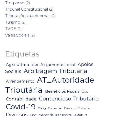
Trespasse
(2)
Tribunal Constitucional
(2)
Tributações autónomas
(2)
Turismo
(2)
TVDE
(2)
Vales Sociais
(2)
Etiquetas
Apoios
Agricultura
Alojamento Local
AIMI
Arbitragem Tributária
Sociais
AT_Autoridade
Arrendamento
Tributária
Benefícios Fiscais
CNC
Contencioso Tributário
Contabilidade
Covid-19
Código Comercial
Direito do Trabalho
Diversos
Documento de Transporte
e-fatura