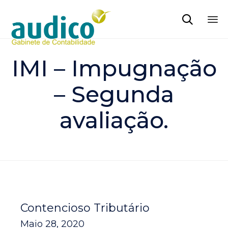

Sk
to
IMI – Impugnação
co
– Segunda
avaliação.
Contencioso Tributário
Maio 28, 2020