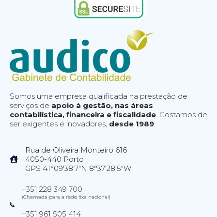
Somos uma empresa qualificada na prestação de
serviços de
apoio à gestão, nas áreas
contabilística, financeira e fiscalidade
. Gostamos de
ser exigentes e inovadores,
desde 1989
.
Rua de Oliveira Monteiro 616
4050-440 Porto
GPS 41°09'38.7"N 8°37'28.5"W
+351 228 349 700
(Chamada para a rede fixa nacional)
+351 961 505 414