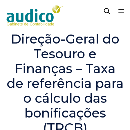

Sk
to
Direção-Geral do
co
Tesouro e
Finanças – Taxa
de referência para
o cálculo das
bonificações
(TRCB)