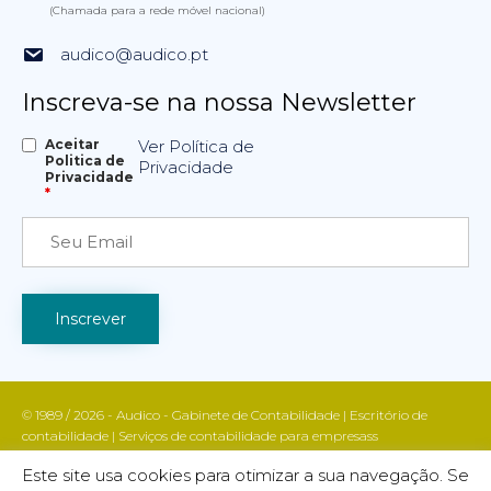
(Chamada para a rede móvel nacional)
audico@audico.pt
Inscreva-se na nossa Newsletter
Aceitar
Ver Política de
Politica de
Privacidade
Privacidade
*
© 1989 / 2026 - Audico - Gabinete de Contabilidade | Escritório de
contabilidade | Serviços de contabilidade para empresass
Apoio fiscal e contabilístico | Contabilidade e gestão empresarial | Todos
Este site usa cookies para otimizar a sua navegação. Se
os direitos reservados | AUDICO marca registada INPI nº 755988