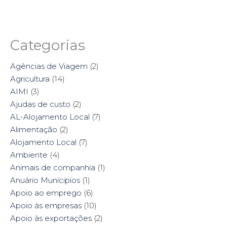
c
c
c
c
k
k
k
k
t
t
t
t
o
o
o
o
s
s
s
s
h
h
h
h
a
a
a
a
Categorias
r
r
r
r
e
e
e
e
o
o
o
o
n
n
n
n
Agências de Viagem
(2)
F
T
P
L
a
w
i
i
Agricultura
(14)
c
i
n
n
e
t
t
k
AIMI
(3)
b
t
e
e
o
e
r
d
Ajudas de custo
(2)
o
r
e
I
k
(
s
n
AL-Alojamento Local
(7)
(
O
t
(
O
p
(
O
Alimentação
(2)
p
e
O
p
e
n
p
e
Alojamento Local
(7)
n
s
e
n
s
i
n
s
Ambiente
i
(4)
n
s
i
n
n
i
n
n
e
n
n
Animais de companhia
(1)
e
w
n
e
w
w
e
w
Anuário Munícipios
(1)
w
i
w
w
i
n
w
i
Apoio ao emprego
(6)
n
d
i
n
d
o
n
d
Apoio às empresas
(10)
o
w
d
o
w
)
o
w
Apoio às exportações
(2)
)
w
)