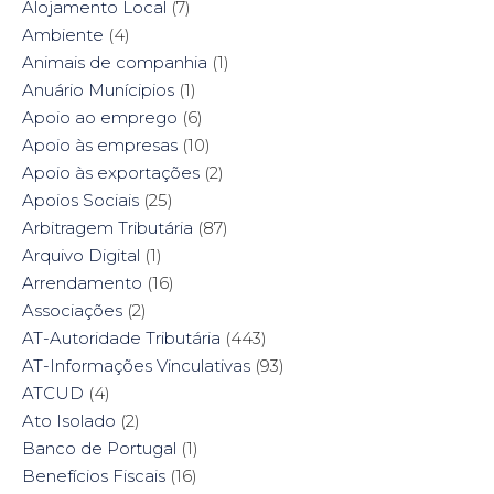
Alojamento Local
(7)
n
s
e
n
s
i
n
s
Ambiente
i
(4)
n
s
i
n
n
i
n
n
e
n
n
Animais de companhia
(1)
e
w
n
e
w
w
e
w
Anuário Munícipios
(1)
w
i
w
w
i
n
w
i
Apoio ao emprego
(6)
n
d
i
n
d
o
n
d
Apoio às empresas
(10)
o
w
d
o
w
)
o
w
Apoio às exportações
(2)
)
w
)
)
Apoios Sociais
(25)
Arbitragem Tributária
(87)
Arquivo Digital
(1)
Arrendamento
(16)
Associações
(2)
AT-Autoridade Tributária
(443)
AT-Informações Vinculativas
(93)
ATCUD
(4)
Ato Isolado
(2)
Banco de Portugal
(1)
Benefícios Fiscais
(16)