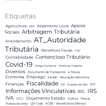
Etiquetas
Apoios
Agricultura
Alojamento Local
AIMI
Arbitragem Tributária
Sociais
AT_Autoridade
Arrendamento
Tributária
Benefícios Fiscais
CNC
Contencioso Tributário
Contabilidade
Covid-19
Código Comercial
Direito do Trabalho
Diversos
Documento de Transporte
e-fatura
Emprego
Economia
Estado
faturação eletrónica
Fiscalidade
Finanças
IMT
IMI
Imposto do Selo
IRS
Informações Vinculativas
IRC
IVA
Orçamento Estado
OCC
Outros
Pescas
QR Code
RCBE - Beneficiários Efetivos
Proteção da Dados