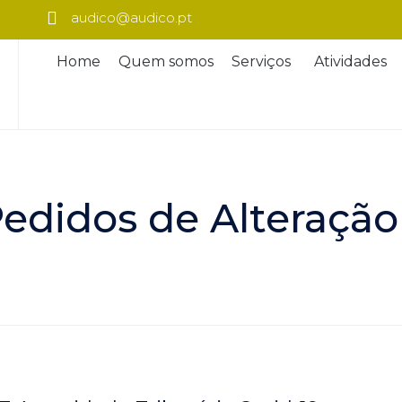
audico@audico.pt
Home
Quem somos
Serviços
Atividades
edidos de Alteraçã