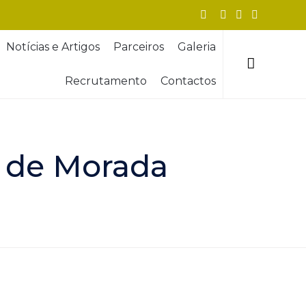
Skip
Notícias e Artigos
Parceiros
Galeria
to
content

Recrutamento
Contactos
o de Morada